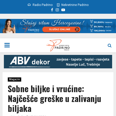
Radio Padrino
Nekretnine Padrino
Facebook
Instagram
Youtube
PRIMARY
MENU
Magazin
Sobne biljke i vrućine:
Najčešće greške u zalivanju
biljaka