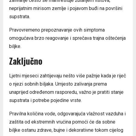
zalivanje često se manifestuje žutanjem listova,
neprijatnim mirisom zemlje i pojavom buđi na površini
supstrata.
Pravovremeno prepoznavanje ovih simptoma
omogućava brzo reagovanje i sprečava trajna oštećenja
biljke.
Zaključno
Ljetni mjeseci zahtijevaju nešto više pažnje kada je riječ
o njezi sobnih biljaka. Umjesto zalivanja prema
unaprijed određenom rasporedu, važno je pratiti stanje
supstrata i potrebe pojedine vrste.
Pravilna količina vode, odgovarajuća vlažnost vazduha i
zaštita od ekstremnih vrućina pomoći će da sobne
biljke ostanu zdrave, bujne i dekorativne tokom cijelog