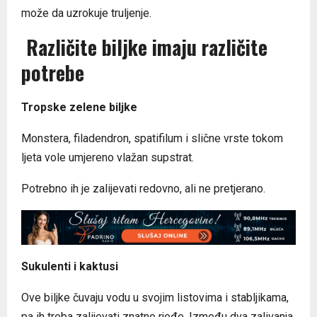
može da uzrokuje truljenje.
Različite biljke imaju različite
potrebe
Tropske zelene biljke
Monstera, filadendron, spatifilum i slične vrste tokom
ljeta vole umjereno vlažan supstrat.
Potrebno ih je zalijevati redovno, ali ne pretjerano.
Sukulenti i kaktusi
Ove biljke čuvaju vodu u svojim listovima i stabljikama,
pa ih treba zalijevati znatno rjeđe. Između dva zalivanja