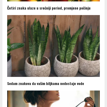
Četiri znaka ulaze u srećniji period, promjene počinju
Sedam znakova da vašim biljkama nedostaje vode