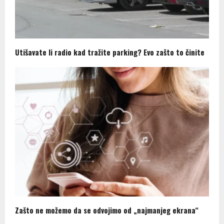
Utišavate li radio kad tražite parking? Evo zašto to činite
Zašto ne možemo da se odvojimo od „najmanjeg ekrana“