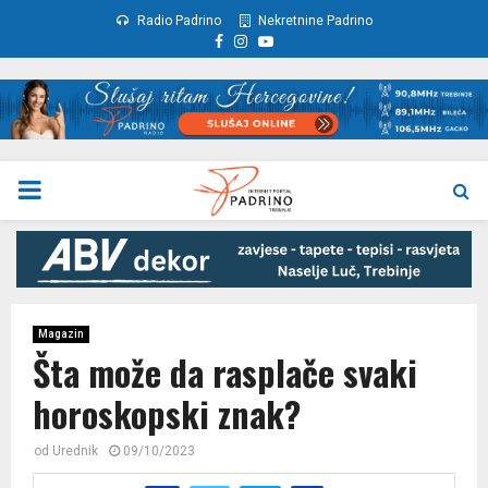
Radio Padrino
Nekretnine Padrino
Facebook
Instagram
Youtube
PRIMARY
MENU
Magazin
Šta može da rasplače svaki
horoskopski znak?
od
Urednik
09/10/2023