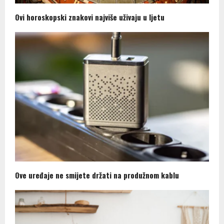
Ovi horoskopski znakovi najviše uživaju u ljetu
Ove uređaje ne smijete držati na produžnom kablu