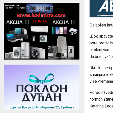
Oslabljen imu
„Dok spavate,
bore protiv in
citokini vam
da brani vaše 
Ukoliko ne sp
smanjuje reak
više vremena
Pored navede
hormon štitne
Katarina Lede