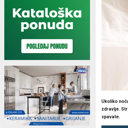
Ukoliko noću
zdravlje. St
spavate.