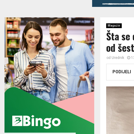
Magazin
Šta se
od šest
od
Urednik
1
PODIJELI