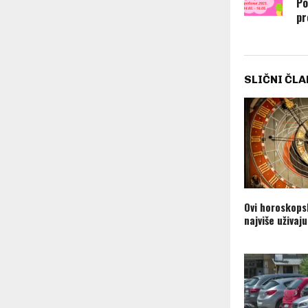
Po
pr
SLIČNI ČLA
Ovi horoskops
najviše uživaju