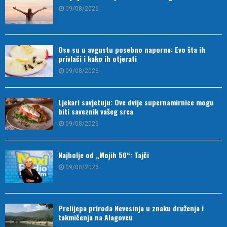
09/08/2026
Ose su u avgustu posebno naporne: Evo šta ih
privlači i kako ih otjerati
09/08/2026
Ljekari savjetuju: Ove dvije supernamirnice mogu
biti saveznik vašeg srca
09/08/2026
Najbolje od „Mojih 50“: Tajči
09/08/2026
Prelijepa priroda Nevesinja u znaku druženja i
takmičenja na Alagovcu