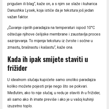
prigušen ili blag“, kaže on, a s njim se slaže i kuharica
Danushka Lysek, koja ističe da je tekstura još jedan
važan faktor.
„Čuvanje cijelih paradajza na temperaturi ispod 10°C
oštećuje njihove ćelijske membrane i zaustavlja proces
sazrijevanja. To mijenja teksturu iz čvrste i sočne u
zrnastu, brašnastu i kašastu“, kaže ona.
Kada ih ipak smijete staviti u
frižider
U idealnom slučaju kupićete samo onoliko paradajza
koliko možete pojesti prije nego što se pokvari.
Međutim, ako to nije slučaj, u redu je staviti ih u frižider,
ali samo ako ih imate previše i ako je u vašoj kuhinji
izuzetno toplo.