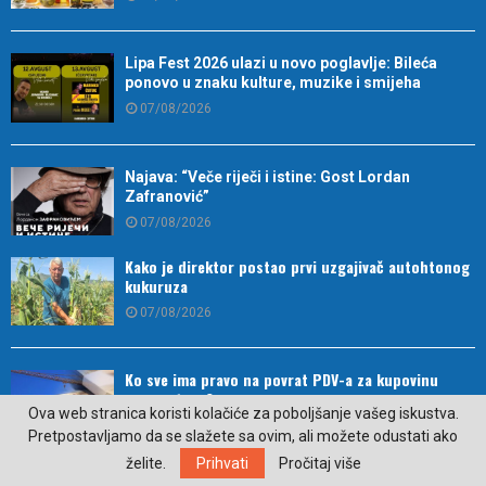
Lipa Fest 2026 ulazi u novo poglavlje: Bileća
ponovo u znaku kulture, muzike i smijeha
07/08/2026
Najava: “Veče riječi i istine: Gost Lordan
Zafranović”
07/08/2026
Kako je direktor postao prvi uzgajivač autohtonog
kukuruza
07/08/2026
Ko sve ima pravo na povrat PDV-a za kupovinu
prvog stana?
Ova web stranica koristi kolačiće za poboljšanje vašeg iskustva.
07/08/2026
Pretpostavljamo da se slažete sa ovim, ali možete odustati ako
želite.
Prihvati
Pročitaj više