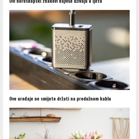
Ovi horoskopski znakovi najviše uživaju u ljetu
Ove uređaje ne smijete držati na produžnom kablu