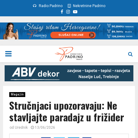
Radio Padrino
Nekretnine Padrino
Facebook
Instagram
Youtube
PRIMARY
MENU
Magazin
Stručnjaci upozoravaju: Ne
stavljajte paradajz u frižider
od
Urednik
13/06/2026