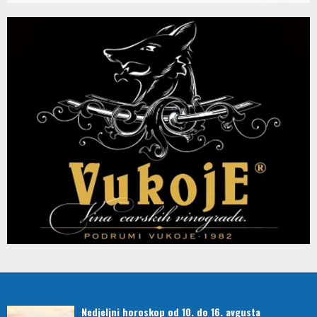
Nedjeljni horoskop od 10. do 16. avgusta