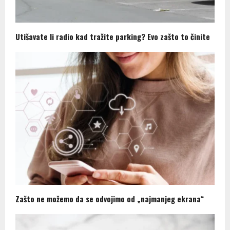
Utišavate li radio kad tražite parking? Evo zašto to činite
Zašto ne možemo da se odvojimo od „najmanjeg ekrana“