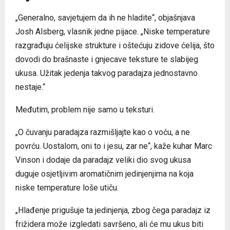
„Generalno, savjetujem da ih ne hladite“, objašnjava
Josh Alsberg, vlasnik jedne pijace. „Niske temperature
razgrađuju ćelijske strukture i oštećuju zidove ćelija, što
dovodi do brašnaste i gnjecave teksture te slabijeg
ukusa. Užitak jedenja takvog paradajza jednostavno
nestaje.“
Međutim, problem nije samo u teksturi.
„O čuvanju paradajza razmišljajte kao o voću, a ne
povrću. Uostalom, oni to i jesu, zar ne“, kaže kuhar Marc
Vinson i dodaje da paradajz veliki dio svog ukusa
duguje osjetljivim aromatičnim jedinjenjima na koja
niske temperature loše utiču.
„Hlađenje prigušuje ta jedinjenja, zbog čega paradajz iz
frižidera može izgledati savršeno, ali će mu ukus biti