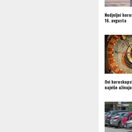
Nedjeljni horo
16. avgusta
Ovi horoskops
najviše uživaju