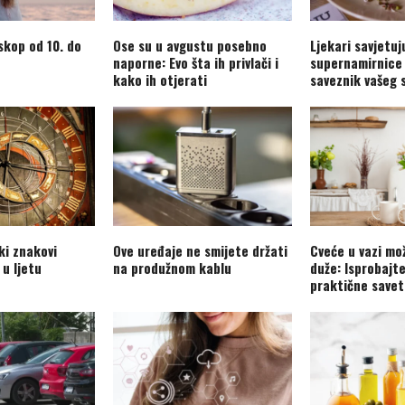
skop od 10. do
Ose su u avgustu posebno
Ljekari savjetuj
naporne: Evo šta ih privlači i
supernamirnice 
kako ih otjerati
saveznik vašeg 
ki znakovi
Ove uređaje ne smijete držati
Cveće u vazi mo
 u ljetu
na produžnom kablu
duže: Isprobajt
praktične savet