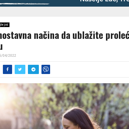
jte još
dnostavna načina da ublažite prole
u
5/04/2022