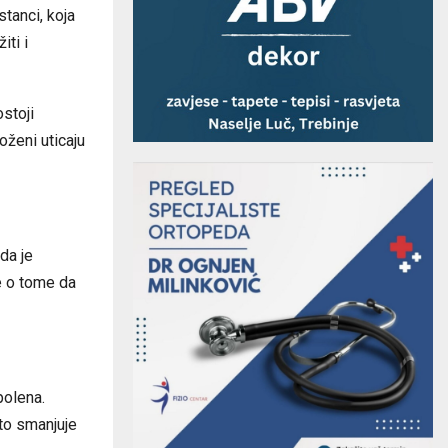
tanci, koja
iti i
ostoji
oženi uticaju
 da je
te o tome da
polena.
sto smanjuje