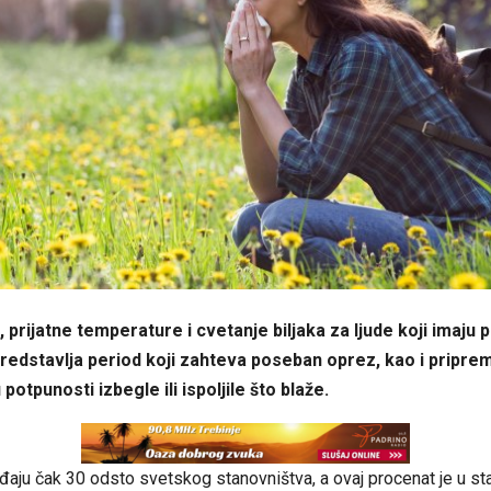
, prijatne temperature i cvetanje biljaka za ljude koji imaju
redstavlja period koji zahteva poseban oprez, kao i priprem
 potpunosti izbegle ili ispoljile što blaže.
đaju čak 30 odsto svetskog stanovništva, a ovaj procenat je u s