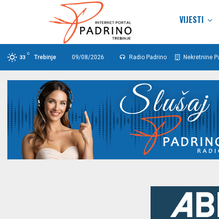
VIJESTI
C
Trebinje
09/08/2026
Radio Padrino
Nekretnine P
33