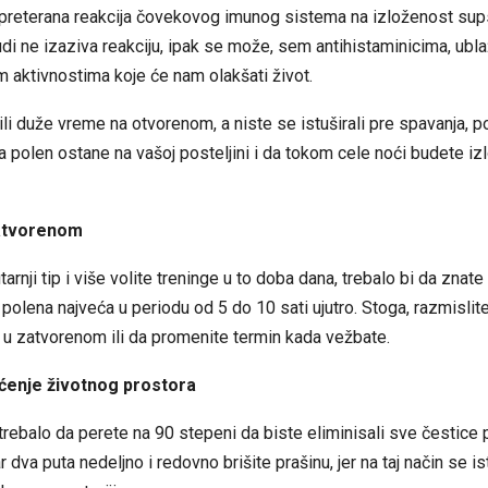
 preterana reakcija čovekovog imunog sistema na izloženost sups
udi ne izaziva reakciju, ipak se može, sem antihistaminicima, ublaž
 aktivnostima koje će nam olakšati život.
ili duže vreme na otvorenom, a niste se istuširali pre spavanja, p
polen ostane na vašoj posteljini i da tokom cele noći budete izl
atvorenom
tarnji tip i više volite treninge u to doba dana, trebalo bi da znate
 polena najveća u periodu od 5 do 10 sati ujutro. Stoga, razmisli
e u zatvorenom ili da promenite termin kada vežbate.
ćenje životnog prostora
 trebalo da perete na 90 stepeni da biste eliminisali sve čestice 
r dva puta nedeljno i redovno brišite prašinu, jer na taj način se i