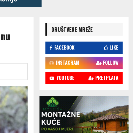
DRUŠTVENE MREŽE
ćnu
FACEBOOK
LIKE
INSTAGRAM
FOLLOW
YOUTUBE
PRETPLATA