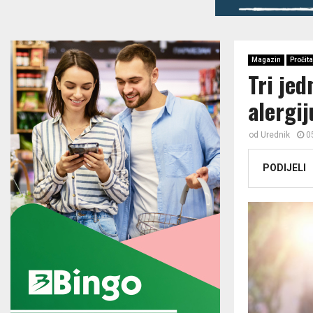
Magazin
Pročita
Tri je
alergij
od
Urednik
0
PODIJELI