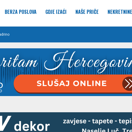
BERZA POSLOVA
GDJE IZAĆI
NAŠE PRIČE
NEKRETNIN
adrino