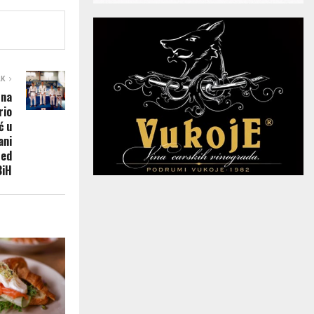
AK
 na
rio
ć u
ani
red
BiH