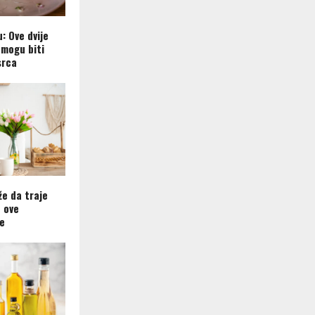
u: Ove dvije
mogu biti
srca
že da traje
e ove
e