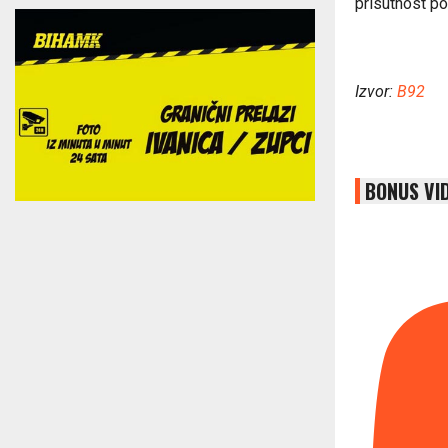
prisutnost pol
Izvor:
B92
BONUS VI