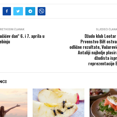
RETHODNI ČLANAK
SLJEDEĆI ČLAN
učićev dan“ 6. i 7. aprila u
Džudo klub Leotar
ebinju
Prvenstvo BiH ostva
odlične rezultate, Vučurevi
Antaliji najbolje plasir
džudista isp
reprezentacije 
NCI