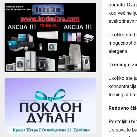
porastu. Ova
kod većine lj
svakodnevnim
Ukoliko ste b
mogućnost da 
alergena
Trening u z
Ukoliko ste ju
koncentracija
trening radit
Redovno čiš
Posteljinu bi
Usisavajte ba