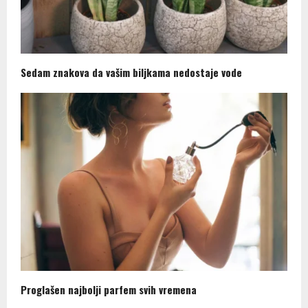
Sedam znakova da vašim biljkama nedostaje vode
Proglašen najbolji parfem svih vremena