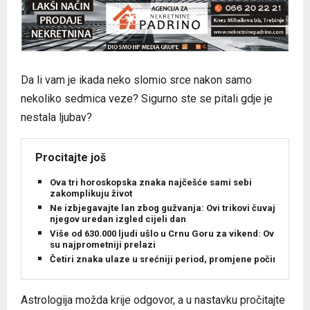
Da li vam je ikada neko slomio srce nakon samo
nekoliko sedmica veze? Sigurno ste se pitali gdje je
nestala ljubav?
Procitajte još
Ova tri horoskopska znaka najčešće sami sebi
zakomplikuju život
Ne izbjegavajte lan zbog gužvanja: Ovi trikovi čuvaju
njegov uredan izgled cijeli dan
Više od 630.000 ljudi ušlo u Crnu Goru za vikend: Ovo
su najprometniji prelazi
Četiri znaka ulaze u srećniji period, promjene počinju
Astrologija možda krije odgovor, a u nastavku pročitajte