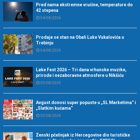
Pred nama ekstremne vrućine, temperature do
42 stepena
04/08/2026
Prodaje se stan na Obali Luke Vukalovića u
Trebinju
04/08/2026
Lake Fest 2026 – Tri dana vrhunske muzike,
prirode i nezaboravne atmosfere u Nikšiću
03/08/2026
Avgust donosi super popuste u „SL Marketima“ i
„Slatkim kućama“
03/08/2026
Ženski pčelinjak iz Hercegovine dio turističke