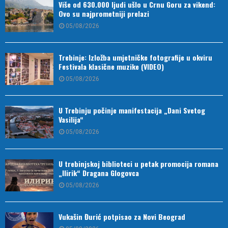
Više od 630.000 ljudi ušlo u Crnu Goru za vikend:
Ovo su najprometniji prelazi
05/08/2026
Trebinje: Izložba umjetničke fotografije u okviru
Festivala klasične muzike (VIDEO)
05/08/2026
U Trebinju počinje manifestacija „Dani Svetog
Vasilija“
05/08/2026
U trebinjskoj biblioteci u petak promocija romana
„Ilirik“ Dragana Glogovca
05/08/2026
Vukašin Đurić potpisao za Novi Beograd