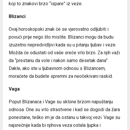
koji to znakovi brzo “ispare” iz veze.
Blizanci
Ovaj horoskopski znak će se vjerovatno odljubiti i
povući prije nego što mislite. Blizanci mogu da budu
izuzetno nepredvidljivi kada su u pitanju ljubav i veze.
Možda će odustati od vaše sreće vrlo brzo. Za njih važi
da “prestanu da vole i nakon samo desetak dana”.
Dakle, ako ste u ljubavnom odnosu s Blizancem,
moraćete da budete spremni za neočekivani raskid.
Vaga
Poput Blizanaca i Vage su sklone brzom napuštanju
odnosa. One su vrlo strastvene i kad se dogodi da žara
ponestane, teško im je da ostanu u takvoj vezi. Vage su
najsrećnije kada bi njihova veza ostala ljupka i