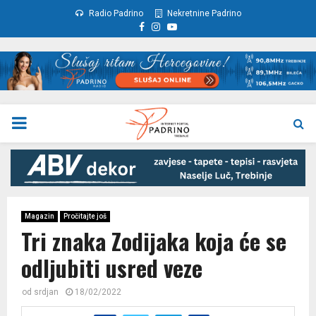
Radio Padrino
Nekretnine Padrino
Facebook
Instagram
Youtube
PRIMARY
MENU
Magazin
Pročitajte još
Tri znaka Zodijaka koja će se
odljubiti usred veze
od
srdjan
18/02/2022