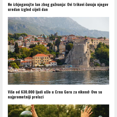
Ne izbjegavajte lan zbog gužvanja: Ovi trikovi čuvaju njegov
uredan izgled cijeli dan
Više od 630.000 ljudi ušlo u Crnu Goru za vikend: Ovo su
najprometniji prelazi