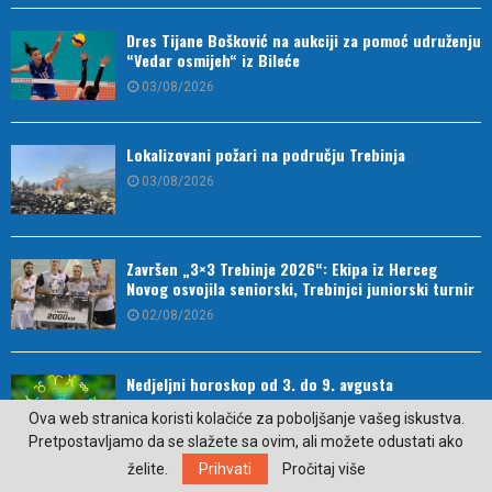
Dres Tijane Bošković na aukciji za pomoć udruženju
“Vedar osmijeh“ iz Bileće
03/08/2026
Lokalizovani požari na području Trebinja
03/08/2026
Završen „3×3 Trebinje 2026“: Ekipa iz Herceg
Novog osvojila seniorski, Trebinjci juniorski turnir
02/08/2026
Nedjeljni horoskop od 3. do 9. avgusta
02/08/2026
Ova web stranica koristi kolačiće za poboljšanje vašeg iskustva.
Pretpostavljamo da se slažete sa ovim, ali možete odustati ako
želite.
Prihvati
Pročitaj više