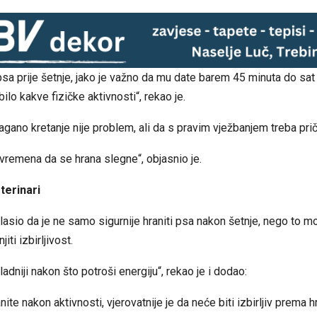
psa prije šetnje, jako je važno da mu date barem 45 minuta do sa
ilo kakve fizičke aktivnosti“, rekao je.
agano kretanje nije problem, ali da s pravim vježbanjem treba prič
 vremena da se hrana slegne“, objasnio je.
terinari
lasio da je ne samo sigurnije hraniti psa nakon šetnje, nego to m
iti izbirljivost.
ladniji nakon što potroši energiju“, rekao je i dodao:
ite nakon aktivnosti, vjerovatnije je da neće biti izbirljiv prema hr