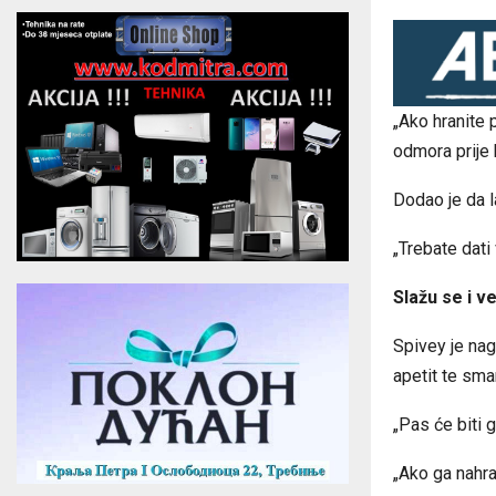
„Ako hranite 
odmora prije b
Dodao je da l
„Trebate dati
Slažu se i ve
Spivey je nag
apetit te smanj
„Pas će biti g
„Ako ga nahran