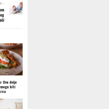
AK
nom
log
ači
u: Ove dvije
mogu biti
srca