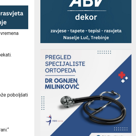
t vremena
ekati.
ože poboljšati
ani.“