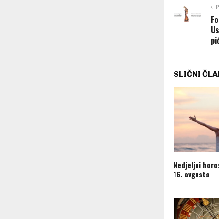
P
Fo
Us
pi
SLIČNI ČLA
Nedjeljni horo
16. avgusta