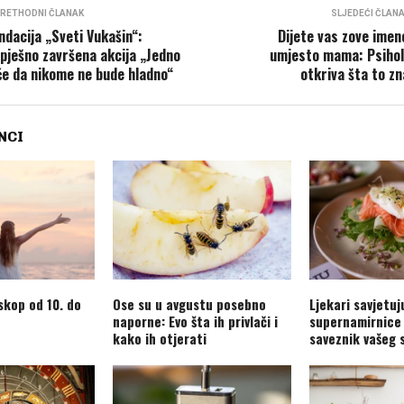
RETHODNI ČLANAK
SLJEDEĆI ČLAN
ndacija „Sveti Vukašin“:
Dijete vas zove ime
pješno završena akcija „Jedno
umjesto mama: Psiho
će da nikome ne bude hladno“
otkriva šta to zn
NCI
skop od 10. do
Ose su u avgustu posebno
Ljekari savjetuj
naporne: Evo šta ih privlači i
supernamirnice 
kako ih otjerati
saveznik vašeg 