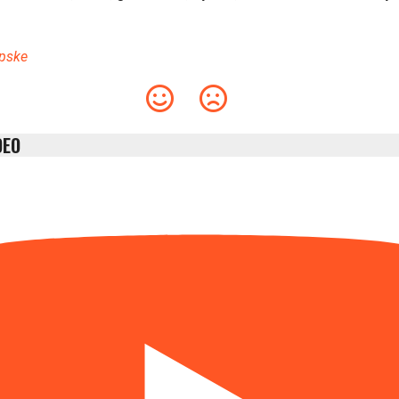
pske
DEO