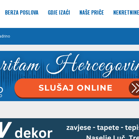
BERZA POSLOVA
GDJE IZAĆI
NAŠE PRIČE
NEKRETNIN
adrino