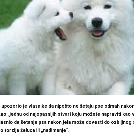
 upozorio je vlasnike da nipošto ne šetaju pse odmah nako
kao „jednu od najopasnijih stvari koju možete napraviti kao v
jasnio da šetanje psa nakon jela može dovesti do ozbiljnog 
 torzija želuca ili „nadimanje“.