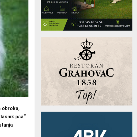
n obroka,
lasnik psa“.
stanja