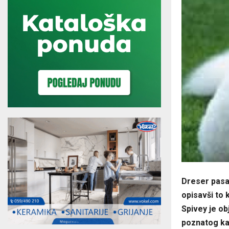
Dreser pasa
opisavši to 
Spivey je ob
poznatog kao