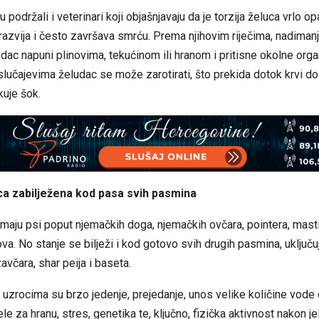
 podržali i veterinari koji objašnjavaju da je torzija želuca vrlo o
razvija i često završava smrću. Prema njihovim riječima, nadiman
dac napuni plinovima, tekućinom ili hranom i pritisne okolne orga
 slučajevima želudac se može zarotirati, što prekida dotok krvi do 
kuje šok.
ca zabilježena kod pasa svih pasmina
 imaju psi poput njemačkih doga, njemačkih ovčara, pointera, mastif
ova. No stanje se bilježi i kod gotovo svih drugih pasmina, uključu
avčara, shar peija i baseta.
uzrocima su brzo jedenje, prejedanje, unos velike količine vode
e za hranu, stres, genetika te, ključno, fizička aktivnost nakon je