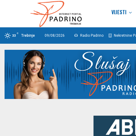
VIJESTI
C
Trebinje
09/08/2026
Radio Padrino
Nekretnine P
33