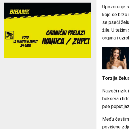
Upozorenje su
koje se brzo 
se pseći želu
žile. U težim
organa i uzro
Torzija želu
Najveći rizik
boksera i hrt
pse poput jaz
Među čestim 
povišene zdjel