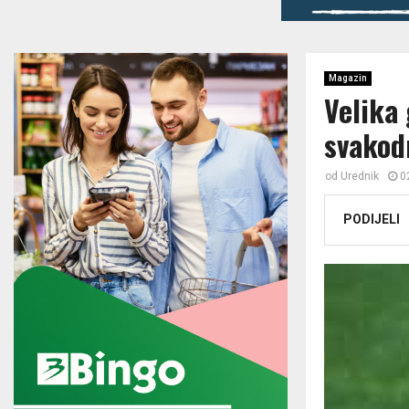
Magazin
Velika 
svakod
od
Urednik
0
PODIJELI