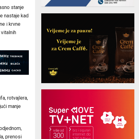
pasno stanje
je nastaje kad
ne i krvne
vitalnih
a, rotvajlera,
jući manje
 odjednom,
la, prenosi