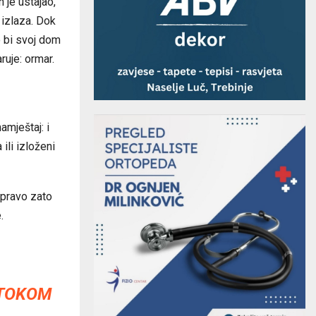
 je ustajao,
 izlaza. Dok
o bi svoj dom
uje: ormar.
amještaj: i
ili izloženi
Upravo zato
.
 TOKOM