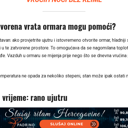
tvorena vrata ormara mogu pomoći?
tavan: ako provjetrite ujutru i istovremeno otvorite ormar, hladniji 
i u te zatvorene prostore. To omogućava da se nagomilana toplota
ađe. Vazduh u ormaru se mijenja prije nego što se dnevna vrućin
mperatura ne opada za nekoliko stepeni, stan može ipak ostati neš
 vrijeme: rano ujutru