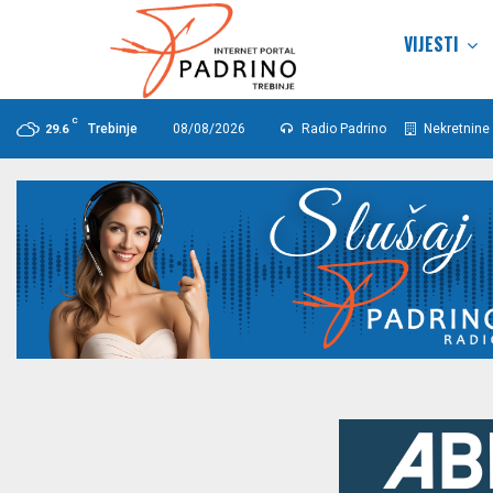
VIJESTI
C
Trebinje
08/08/2026
Radio Padrino
Nekretnine 
29.6