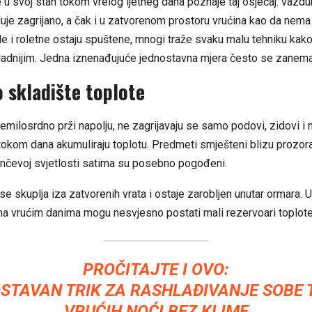
u svoj stan tokom vrelog ljetneg dana poznaje taj osjećaj: vazduh
luje zagrijano, a čak i u zatvorenom prostoru vrućina kao da nema
ade i roletne ostaju spuštene, mnogi traže svaku malu tehniku kak
hladnijim. Jedna iznenađujuće jednostavna mjera često se zanemar
 skladište toplote
milosrdno prži napolju, ne zagrijavaju se samo podovi, zidovi i n
 tokom dana akumuliraju toplotu. Predmeti smješteni blizu prozora 
unčevoj svjetlosti satima su posebno pogođeni.
se skuplja iza zatvorenih vrata i ostaje zarobljen unutar ormara. 
 na vrućim danima mogu nesvjesno postati mali rezervoari toplote
PROČITAJTE I OVO:
STAVAN TRIK ZA RASHLAĐIVANJE SOBE
VRUĆIH NOĆI BEZ KLIME