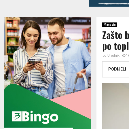
Magazin
Zašto b
po top
od
Urednik
1
PODIJELI