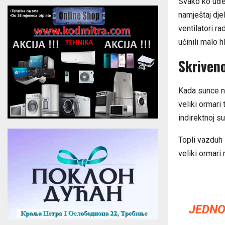
Svako ko uđe 
namještaj dje
ventilatori r
učinili malo 
Skriveno
Kada sunce ne
veliki ormari
indirektnoj s
Topli vazduh 
veliki ormari
JEDNO