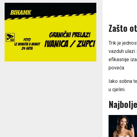
Zašto o
Trik je jednos
vazduh ulazi 
efikasnije iz
poveća.
Iako sobna te
u cjelini.
Najbolje