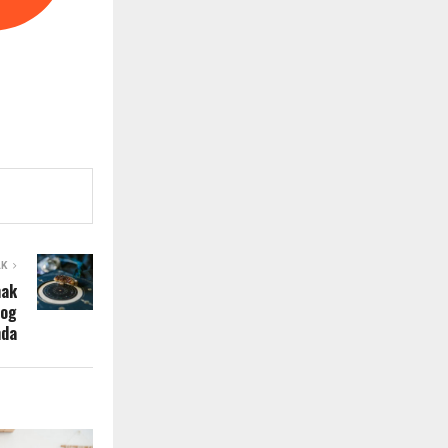
AK
nak
vog
nda