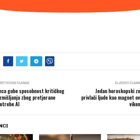
RETHODNI ČLANAK
SLJEDEĆI ČLAN
eca gube sposobnost kritičkog
Jedan horoskopski z
zmišljanja zbog pretjerane
privlači ljude kao magnet o
otrebe AI
vike
NCI