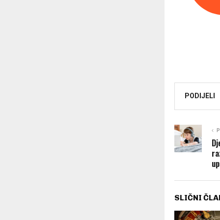
PODIJELI
P
Dj
ra
up
SLIČNI ČLA