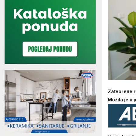
​Zatvorene r
Možda je u pi