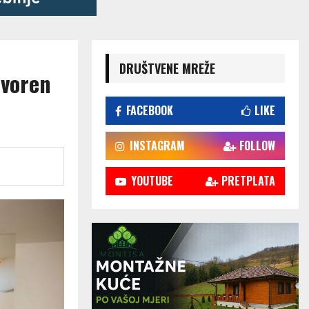
DRUŠTVENE MREŽE
tvoren
FACEBOOK
LIKE
INSTAGRAM
FOLLOW
YOUTUBE
PRETPLATA