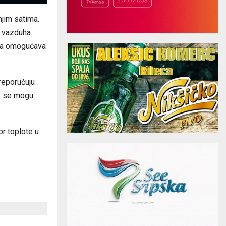
njim satima.
e vazduha.
aja omogućava
preporučuju
đe se mogu
or toplote u