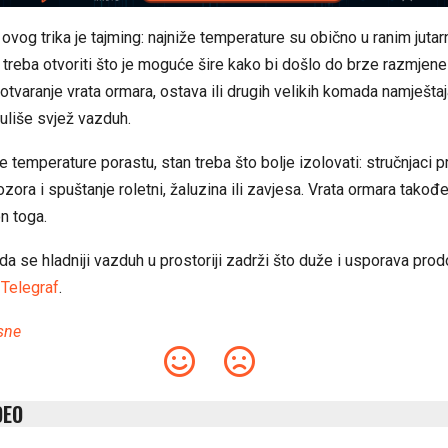
 ovog trika je tajming: najniže temperature su obično u ranim jutar
treba otvoriti što je moguće šire kako bi došlo do brze razmjen
tvaranje vrata ormara, ostava ili drugih velikih komada namješt
kuliše svjež vazduh.
e temperature porastu, stan treba što bolje izolovati: stručnjaci 
ozora i spuštanje roletni, žaluzina ili zavjesa. Vrata ormara tako
on toga.
 se hladniji vazduh u prostoriji zadrži što duže i usporava prod
i
Telegraf
.
sne
DEO