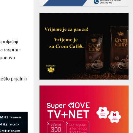
spoljašnji
 rasprši i
a ponovo
to prijatniji