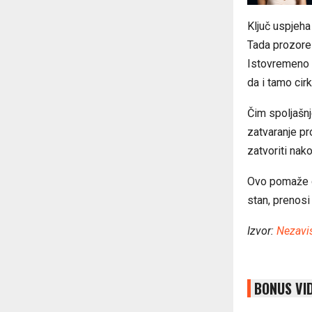
Ključ uspjeha
Tada prozore 
Istovremeno o
da i tamo cir
Čim spoljašnj
zatvaranje pr
zatvoriti nak
Ovo pomaže da
stan, prenos
Izvor:
Nezavi
BONUS VI