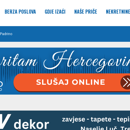
BERZA POSLOVA
GDJE IZAĆI
NAŠE PRIČE
NEKRETNIN
Padrino