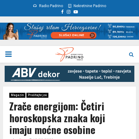
Radio Padrino
Nekretnine Padrino
Facebook
Instagram
Youtube
PRIMARY
MENU
Magazin
Pročitajte još
Zrače energijom: Četiri
horoskopska znaka koji
imaju moćne osobine