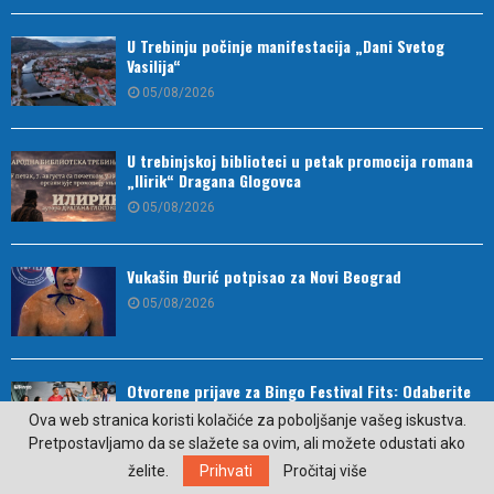
U Trebinju počinje manifestacija „Dani Svetog
Vasilija“
05/08/2026
U trebinjskoj biblioteci u petak promocija romana
„Ilirik“ Dragana Glogovca
05/08/2026
Vukašin Đurić potpisao za Novi Beograd
05/08/2026
Otvorene prijave za Bingo Festival Fits: Odaberite
outfit s omiljenim influencerom i zablistajte na
Ova web stranica koristi kolačiće za poboljšanje vašeg iskustva.
Crvenom tepihu Sarajevo Film Festivala
Pretpostavljamo da se slažete sa ovim, ali možete odustati ako
05/08/2026
želite.
Prihvati
Pročitaj više