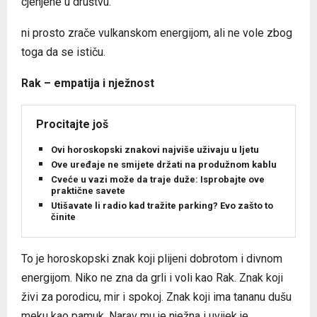
cjenjene u društvu.
ni prosto zrače vulkanskom energijom, ali ne vole zbog
toga da se ističu.
Rak – empatija i nježnost
Procitajte još
Ovi horoskopski znakovi najviše uživaju u ljetu
Ove uređaje ne smijete držati na produžnom kablu
Cveće u vazi može da traje duže: Isprobajte ove
praktične savete
Utišavate li radio kad tražite parking? Evo zašto to
činite
To je horoskopski znak koji plijeni dobrotom i divnom
energijom. Niko ne zna da grli i voli kao Rak. Znak koji
živi za porodicu, mir i spokoj. Znak koji ima tananu dušu
meku kao pamuk. Narav mu je nježna i uvijek je