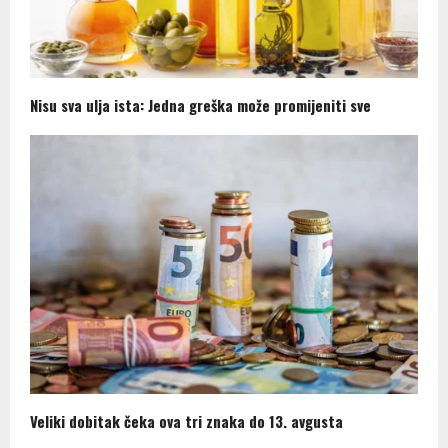
Nisu sva ulja ista: Jedna greška može promijeniti sve
Veliki dobitak čeka ova tri znaka do 13. avgusta