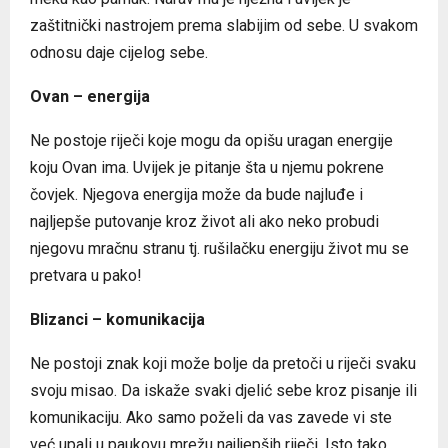
zaštitnički nastrojem prema slabijim od sebe. U svakom
odnosu daje cijelog sebe.
Ovan – energija
Ne postoje riječi koje mogu da opišu uragan energije
koju Ovan ima. Uvijek je pitanje šta u njemu pokrene
čovjek. Njegova energija može da bude najluđe i
najljepše putovanje kroz život ali ako neko probudi
njegovu mračnu stranu tj. rušilačku energiju život mu se
pretvara u pako!
Blizanci – komunikacija
Ne postoji znak koji može bolje da pretoči u riječi svaku
svoju misao. Da iskaže svaki djelić sebe kroz pisanje ili
komunikaciju. Ako samo poželi da vas zavede vi ste
već upali u paukovu mrežu najljepših riječi. Isto tako