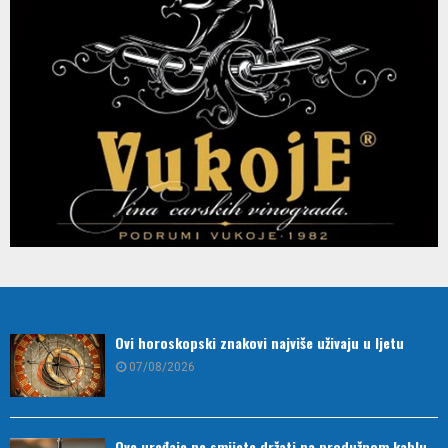
Ovi horoskopski znakovi najviše uživaju u ljetu
07/08/2026
Ove uređaje ne smijete držati na produžnom kablu