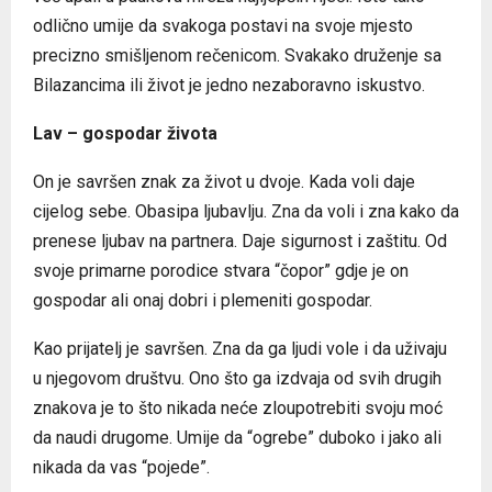
odlično umije da svakoga postavi na svoje mjesto
precizno smišljenom rečenicom. Svakako druženje sa
Bilazancima ili život je jedno nezaboravno iskustvo.
Lav – gospodar života
On je savršen znak za život u dvoje. Kada voli daje
cijelog sebe. Obasipa ljubavlju. Zna da voli i zna kako da
prenese ljubav na partnera. Daje sigurnost i zaštitu. Od
svoje primarne porodice stvara “čopor” gdje je on
gospodar ali onaj dobri i plemeniti gospodar.
Kao prijatelj je savršen. Zna da ga ljudi vole i da uživaju
u njegovom društvu. Ono što ga izdvaja od svih drugih
znakova je to što nikada neće zloupotrebiti svoju moć
da naudi drugome. Umije da “ogrebe” duboko i jako ali
nikada da vas “pojede”.