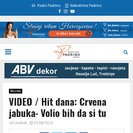
Radio Padrino
Nekretnine Padrino
Facebook
Instagram
Youtube
PRIMARY
MENU
Muzika
VIDEO / Hit dana: Crvena
jabuka- Volio bih da si tu
od
Urednik
29/08/2023