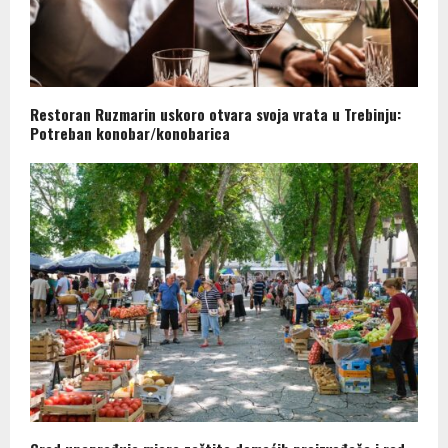
Restoran Ruzmarin uskoro otvara svoja vrata u Trebinju:
Potreban konobar/konobarica