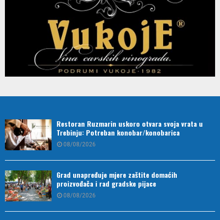
Restoran Ruzmarin uskoro otvara svoja vrata u
Trebinju: Potreban konobar/konobarica
08/08/2026
Grad unapređuje mjere zaštite domaćih
proizvođača i rad gradske pijace
08/08/2026