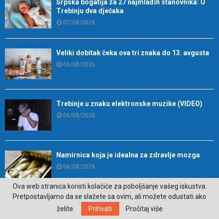
Srpska bogatija za 27 najmlađih stanovnika: U
Trebinju dva dječaka
07/08/2026
Veliki dobitak čeka ova tri znaka do 13. avgusta
06/08/2026
Trebinje u znaku elektronske muzike (VIDEO)
06/08/2026
Namirnica koja je idealna za zdravlje mozga
06/08/2026
Ova web stranica koristi kolačiće za poboljšanje vašeg iskustva.
Pretpostavljamo da se slažete sa ovim, ali možete odustati ako
Bingo Group i ove godine otvara vrata VIP
želite.
Prihvati
Pročitaj više
događaja građanima: Osvojite ulaznice za