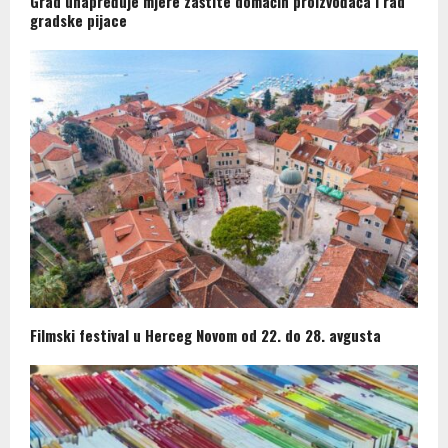
Grad unapređuje mjere zaštite domaćih proizvođača i rad
gradske pijace
Filmski festival u Herceg Novom od 22. do 28. avgusta