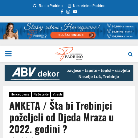
Radio Padrino
Nekretnine Padrino
Facebook
Instagram
Youtube
PRIMARY
MENU
Hercegovina
Naše priče
Vijesti
ANKETA / Šta bi Trebinjci
poželjeli od Djeda Mraza u
2022. godini ?