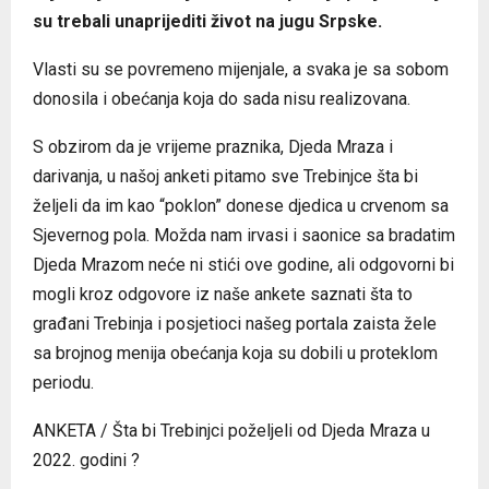
su trebali unaprijediti život na jugu Srpske.
Vlasti su se povremeno mijenjale, a svaka je sa sobom
donosila i obećanja koja do sada nisu realizovana.
S obzirom da je vrijeme praznika, Djeda Mraza i
darivanja, u našoj anketi pitamo sve Trebinjce šta bi
željeli da im kao “poklon” donese djedica u crvenom sa
Sjevernog pola. Možda nam irvasi i saonice sa bradatim
Djeda Mrazom neće ni stići ove godine, ali odgovorni bi
mogli kroz odgovore iz naše ankete saznati šta to
građani Trebinja i posjetioci našeg portala zaista žele
sa brojnog menija obećanja koja su dobili u proteklom
periodu.
ANKETA / Šta bi Trebinjci poželjeli od Djeda Mraza u
2022. godini ?