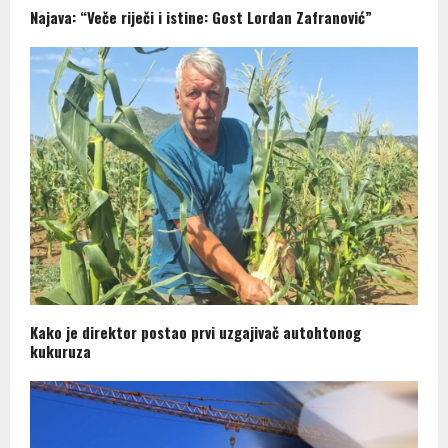
Najava: “Veče riječi i istine: Gost Lordan Zafranović”
Kako je direktor postao prvi uzgajivač autohtonog
kukuruza