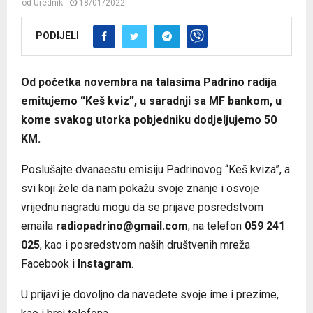
od
Urednik
18/01/2022
PODIJELI
Od početka novembra na talasima Padrino radija
emitujemo “Keš kviz”, u saradnji sa MF bankom, u
kome svakog utorka pobjedniku dodjeljujemo 50
KM.
Poslušajte dvanaestu emisiju Padrinovog “Keš kviza”, a
svi koji žele da nam pokažu svoje znanje i osvoje
vrijednu nagradu mogu da se prijave posredstvom
emaila
radiopadrino@gmail.com
, na telefon
059 241
025
, kao i posredstvom naših društvenih mreža
Facebook i
Instagram
.
U prijavi je dovoljno da navedete svoje ime i prezime,