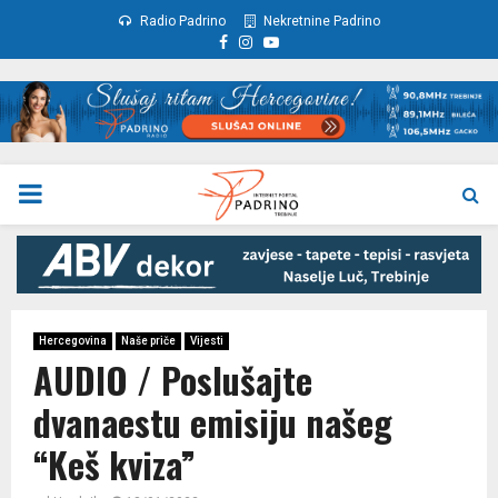
Radio Padrino
Nekretnine Padrino
Facebook
Instagram
Youtube
PRIMARY
MENU
Hercegovina
Naše priče
Vijesti
AUDIO / Poslušajte
dvanaestu emisiju našeg
“Keš kviza”