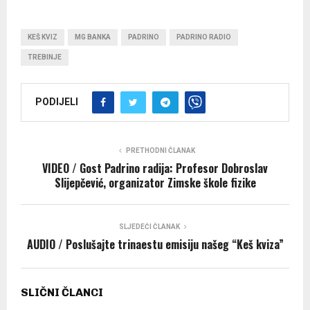
KEŠ KVIZ
MG BANKA
PADRINO
PADRINO RADIO
TREBINJE
PODIJELI
PRETHODNI ČLANAK
VIDEO / Gost Padrino radija: Profesor Dobroslav
Slijepčević, organizator Zimske škole fizike
SLJEDEĆI ČLANAK
AUDIO / Poslušajte trinaestu emisiju našeg “Keš kviza”
SLIČNI ČLANCI