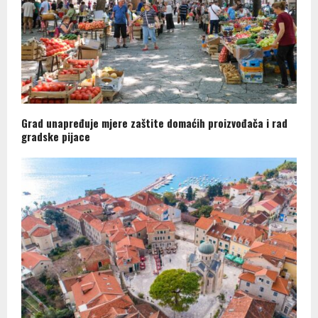
Grad unapređuje mjere zaštite domaćih proizvođača i rad
gradske pijace