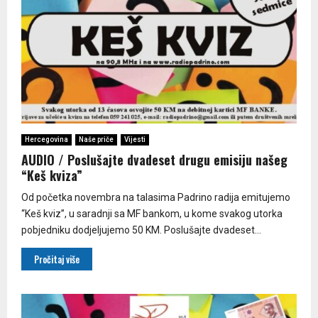
Hercegovina
Naše priče
Vijesti
AUDIO / Poslušajte dvadeset drugu emisiju našeg
“Keš kviza”
Od početka novembra na talasima Padrino radija emitujemo
“Keš kviz”, u saradnji sa MF bankom, u kome svakog utorka
pobjedniku dodjeljujemo 50 KM. Poslušajte dvadeset...
Pročitaj više