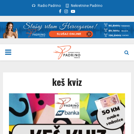
Radio Padrino
Nekretnine Padrino
Facebook
Instagram
Youtube
PRIMARY
MENU
keš kviz