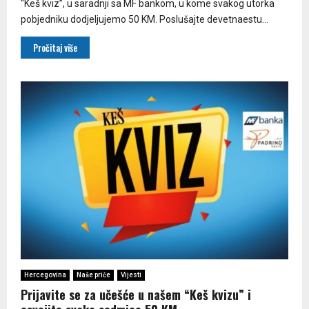
“Keš kviz”, u saradnji sa MF bankom, u kome svakog utorka
pobjedniku dodjeljujemo 50 KM. Poslušajte devetnaestu...
Pročitaj više
Hercegovina
Naše priče
Vijesti
Prijavite se za učešće u našem “Keš kvizu” i