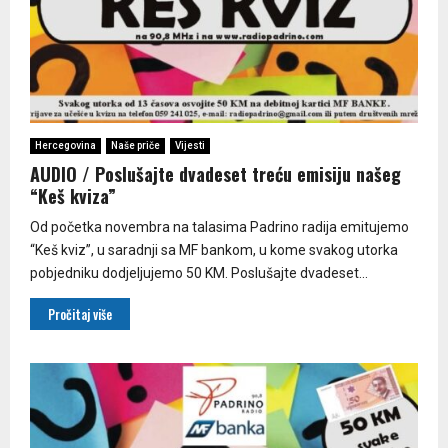
Hercegovina
Naše priče
Vijesti
AUDIO / Poslušajte dvadeset treću emisiju našeg
“Keš kviza”
Od početka novembra na talasima Padrino radija emitujemo
“Keš kviz”, u saradnji sa MF bankom, u kome svakog utorka
pobjedniku dodjeljujemo 50 KM. Poslušajte dvadeset...
Pročitaj više