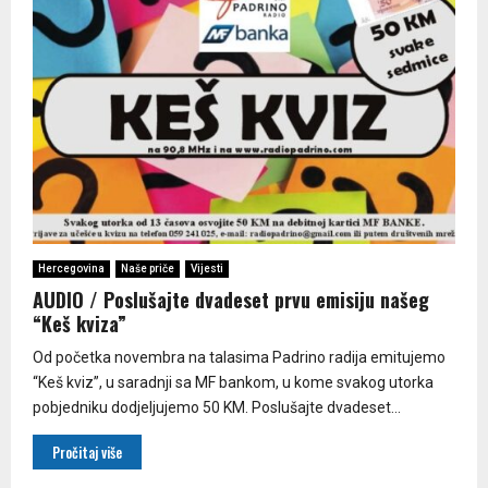
Hercegovina
Naše priče
Vijesti
AUDIO / Poslušajte dvadeset prvu emisiju našeg
“Keš kviza”
Od početka novembra na talasima Padrino radija emitujemo
“Keš kviz”, u saradnji sa MF bankom, u kome svakog utorka
pobjedniku dodjeljujemo 50 KM. Poslušajte dvadeset...
Pročitaj više