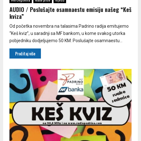
Hercegovina
Naše priče
Vijesti
AUDIO / Poslušajte osamnaestu emisiju našeg “Keš
kviza”
Od početka novembra na talasima Padrino radija emitujemo
“Keš kviz”, u saradnji sa MF bankom, u kome svakog utorka
pobjedniku dodjeljujemo 50 KM. Poslušajte osamnaestu...
Pročitaj više