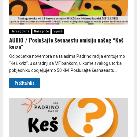
Hercegovina
Naše priče
Vijesti
AUDIO / Poslušajte šesnaestu emisiju našeg “Keš
kviza”
Od početka novembra na talasima Padrino radija emitujemo
“Keš kviz”, u saradnji sa MF bankom, u kome svakog utorka
pobjedniku dodjeljujemo 50 KM. Poslušajte šesnaeastu...
Pročitaj više