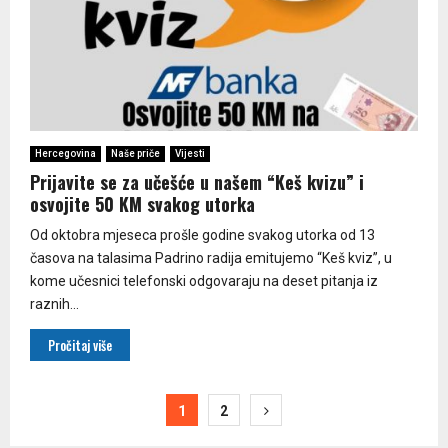
Hercegovina
Naše priče
Vijesti
Prijavite se za učešće u našem “Keš kvizu” i
osvojite 50 KM svakog utorka
Od oktobra mjeseca prošle godine svakog utorka od 13
časova na talasima Padrino radija emitujemo “Keš kviz”, u
kome učesnici telefonski odgovaraju na deset pitanja iz
raznih...
Pročitaj više
Paginacija
1
2
članaka