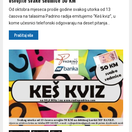
osvojite svake sedmice 50 KM
Od oktobra mjeseca prošle godine svakog utorka od 13
časova na talasima Padrino radija emitujemo “Keš kviz”, u
kome učesnici telefonski odgovaraju na deset pitanja...
Pročitaj više