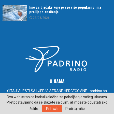
Ime za dječake koje je sve više popularno ima
prelijepo značenje
03/08/2026
O NAMA
ČITAJ VIJESTI SA LJEPŠE STRANE HERCEGOVINE - padrino.ba
Ova web stranica koristi kolačiće za poboljšanje vašeg iskustva.
Kontakt:
radiopadrino@gmail.com
Pretpostavljamo da se slažete sa ovim, ali možete odustati ako
želite.
Prihvati
Pročitaj više