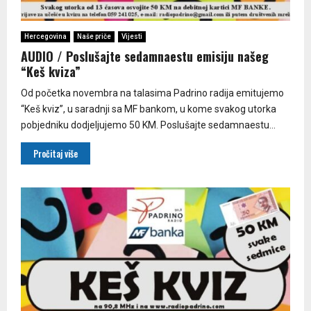
Hercegovina
Naše priče
Vijesti
AUDIO / Poslušajte sedamnaestu emisiju našeg
“Keš kviza”
Od početka novembra na talasima Padrino radija emitujemo
“Keš kviz”, u saradnji sa MF bankom, u kome svakog utorka
pobjedniku dodjeljujemo 50 KM. Poslušajte sedamnaestu...
Pročitaj više