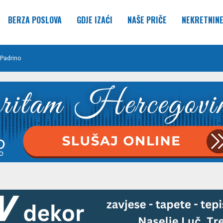
BERZA POSLOVA
GDJE IZAĆI
NAŠE PRIČE
NEKRETNIN
Padrino