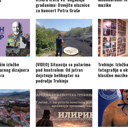
građanima: Osvojite ulaznice
muzike
za koncert Petra Graše
ćin izložbe
(VIDEO) Situacija sa požarima
Trebinje: Izložb
arnog dizajnera
pod kontrolom: Od jutros
fotografije u ok
era
dejstvuje helikopter na
klasične muzike
području Trebinja