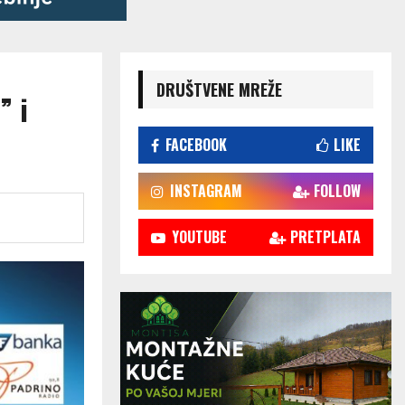
DRUŠTVENE MREŽE
” i
FACEBOOK
LIKE
INSTAGRAM
FOLLOW
YOUTUBE
PRETPLATA