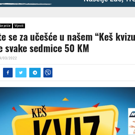
še priče
Vijesti
te se za učešće u našem “Keš kvizu
te svake sedmice 50 KM
9/03/2022