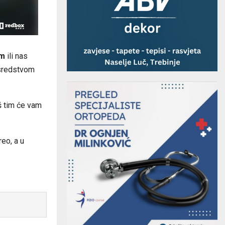
om
ili nas
osredstvom
aš tim će vam
eo, a u