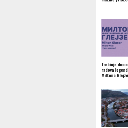
Trebinje doma
radova legend
Miltona Glejz