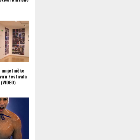
a umjetničke
viru Festivala
 (VIDEO)