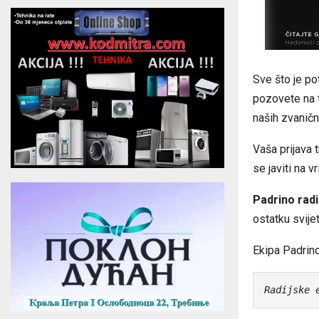
Sve što je po
pozovete na 
naših zvaničn
Vaša prijava 
se javiti na 
Padrino rad
ostatku svije
Ekipa Padrino
Radijske 