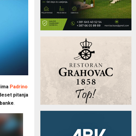
sima
Padrino
eset pitanja
F banke
.