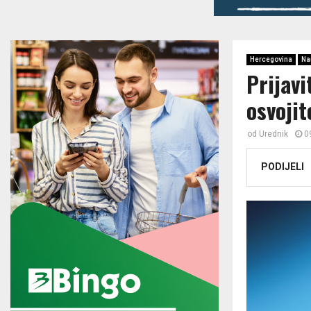
Hercegovina
Na
Prijavi
osvoji
od
Urednik
0
PODIJELI