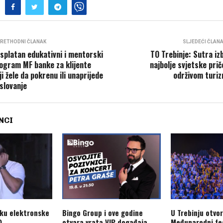
RETHODNI ČLANAK
SLJEDEĆI ČLAN
splatan edukativni i mentorski
TO Trebinje: Sutra iz
ogram MF banke za klijente
najbolje svjetske prič
ji žele da pokrenu ili unaprijede
održivom turi
slovanje
NCI
aku elektronske
Bingo Group i ove godine
U Trebinju otvo
)
otvara vrata VIP događaja
Međunarodni fes