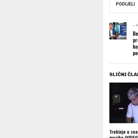
PODIJELI
P
Be
pr
ko
po
SLIČNI ČLA
Trebinje u zn
muzike (VIDEO