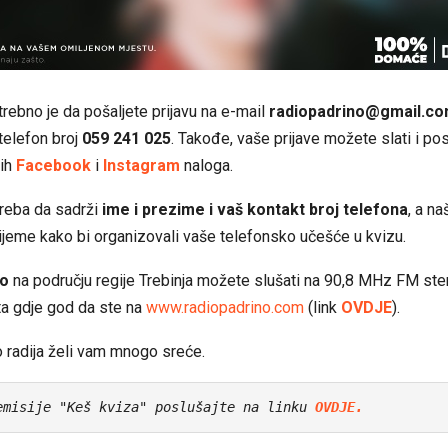
trebno je da pošaljete prijavu na e-mail
radiopadrino@gmail.c
telefon broj
059 241 025
. Takođe, vaše prijave možete slati i p
ih
Facebook
i
Instagram
naloga.
treba da sadrži
ime i prezime i vaš kontakt broj telefona
, a n
vrijeme kako bi organizovali vaše telefonsko učešće u kvizu.
io
na području regije Trebinja možete slušati na 90,8 MHz FM ster
ta gdje god da ste na
www.radiopadrino.com
(link
OVDJE
).
 radija želi vam mnogo sreće.
emisije "Keš kviza" poslušajte na linku 
OVDJE.