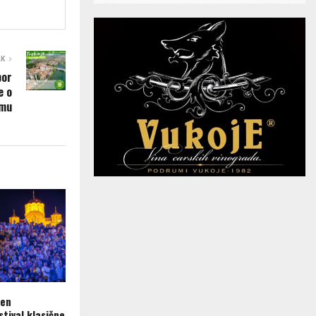
AK
bor
e o
zmu
ren
tival klasične