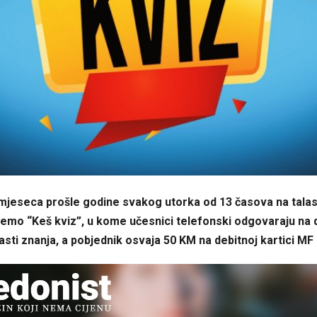
mjeseca prošle godine svakog utorka od 13 časova na tala
emo “Keš kviz”, u kome učesnici telefonski odgovaraju na d
lasti znanja, a pobjednik osvaja 50 KM na debitnoj kartici M