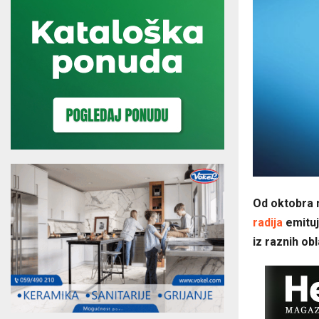
Od oktobra 
radija
emituj
iz raznih ob