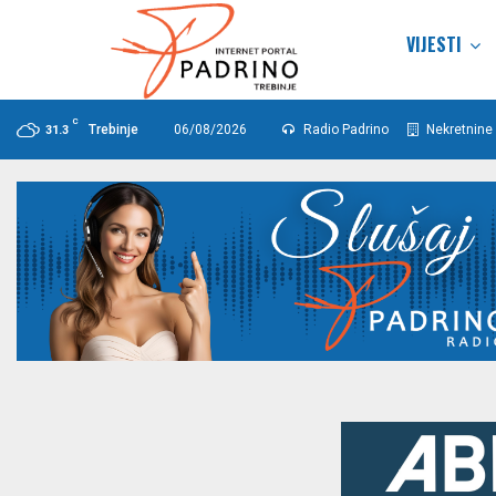
VIJESTI
C
Trebinje
06/08/2026
Radio Padrino
Nekretnine 
31.3