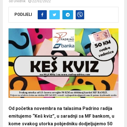
od
Urednik
22/02/2022
PODIJELI
Od početka novembra na talasima Padrino radija
emitujemo “Keš kviz”, u saradnji sa MF bankom, u
kome svakog utorka pobjedniku dodjeljujemo 50