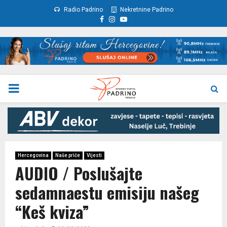
Radio Padrino
Nekretnine Padrino
Facebook
Instagram
Youtube
PRIMARY
MENU
Hercegovina
Naše priče
Vijesti
AUDIO / Poslušajte
sedamnaestu emisiju našeg
“Keš kviza”