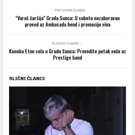
PRETHODNI ČLANAK
“Varoš čaršija” Grada Sunca: U subotu nezaboravan
provod uz Ambasada bend i promociju vina
SLJEDEĆI ČLANAK
Konoba Etno sela u Gradu Sunca: Provedite petak veče uz
Prestige band
SLIČNI ČLANCI