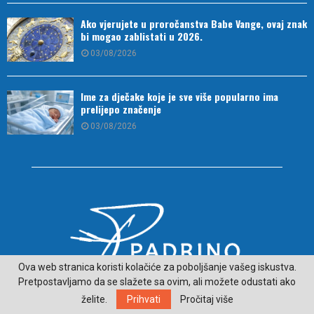
Ako vjerujete u proročanstva Babe Vange, ovaj znak
bi mogao zablistati u 2026.
03/08/2026
Ime za dječake koje je sve više popularno ima
prelijepo značenje
03/08/2026
Ova web stranica koristi kolačiće za poboljšanje vašeg iskustva.
Pretpostavljamo da se slažete sa ovim, ali možete odustati ako
O NAMA
želite.
Prihvati
Pročitaj više