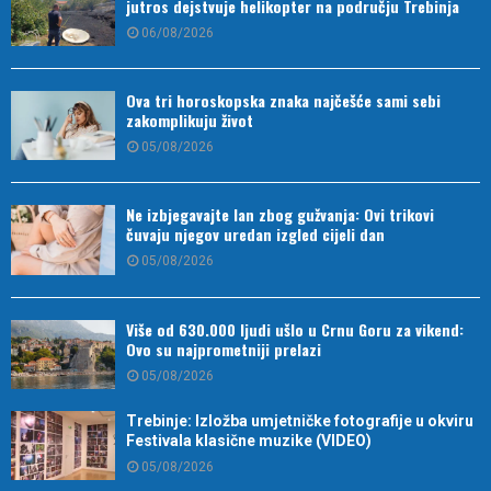
jutros dejstvuje helikopter na području Trebinja
06/08/2026
Ova tri horoskopska znaka najčešće sami sebi
zakomplikuju život
05/08/2026
Ne izbjegavajte lan zbog gužvanja: Ovi trikovi
čuvaju njegov uredan izgled cijeli dan
05/08/2026
Više od 630.000 ljudi ušlo u Crnu Goru za vikend:
Ovo su najprometniji prelazi
05/08/2026
Trebinje: Izložba umjetničke fotografije u okviru
Festivala klasične muzike (VIDEO)
05/08/2026