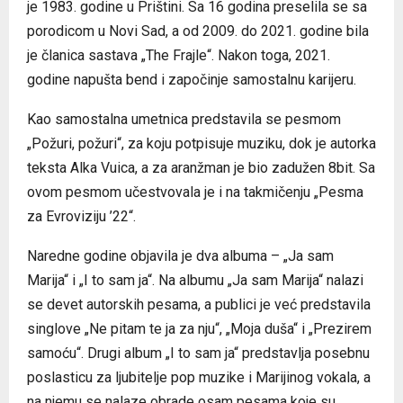
je 1983. godine u Prištini. Sa 16 godina preselila se sa
porodicom u Novi Sad, a od 2009. do 2021. godine bila
je članica sastava „The Frajle“. Nakon toga, 2021.
godine napušta bend i započinje samostalnu karijeru.
Kao samostalna umetnica predstavila se pesmom
„Požuri, požuri“, za koju potpisuje muziku, dok je autorka
teksta Alka Vuica, a za aranžman je bio zadužen 8bit. Sa
ovom pesmom učestvovala je i na takmičenju „Pesma
za Evroviziju ’22“.
Naredne godine objavila je dva albuma – „Ja sam
Marija“ i „I to sam ja“. Na albumu „Ja sam Marija“ nalazi
se devet autorskih pesama, a publici je već predstavila
singlove „Ne pitam te ja za nju“, „Moja duša“ i „Prezirem
samoću“. Drugi album „I to sam ja“ predstavlja posebnu
poslasticu za ljubitelje pop muzike i Marijinog vokala, a
na njemu se nalaze obrade osam pesama koje su