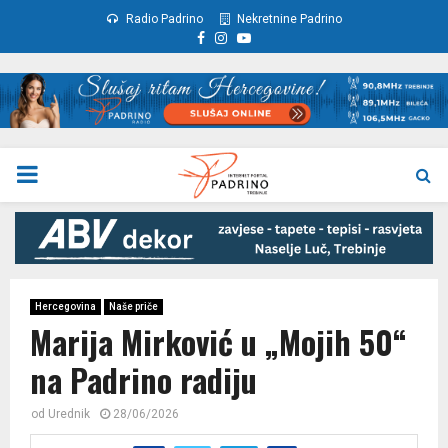
Radio Padrino
Nekretnine Padrino
Facebook
Instagram
Youtube
PRIMARY
MENU
Hercegovina
Naše priče
Marija Mirković u „Mojih 50“
na Padrino radiju
od
Urednik
28/06/2026