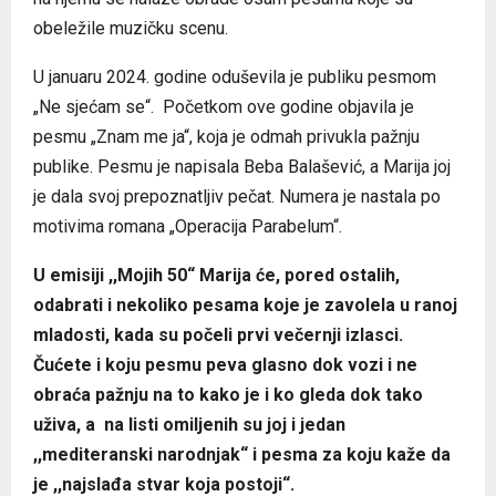
obeležile muzičku scenu.
U januaru 2024. godine oduševila je publiku pesmom
„Ne sjećam se“. Početkom ove godine objavila je
pesmu „Znam me ja“, koja je odmah privukla pažnju
publike. Pesmu je napisala Beba Balašević, a Marija joj
je dala svoj prepoznatljiv pečat. Numera je nastala po
motivima romana „Operacija Parabelum“.
U emisiji ,,Mojih 50“ Marija će, pored ostalih,
odabrati i nekoliko pesama koje je zavolela u ranoj
mladosti, kada su počeli prvi večernji izlasci.
Čućete i koju pesmu peva glasno dok vozi i ne
obraća pažnju na to kako je i ko gleda dok tako
uživa, a na listi omiljenih su joj i jedan
,,mediteranski narodnjak“ i pesma za koju kaže da
je ,,najslađa stvar koja postoji“.