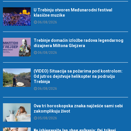
U Trebinju otvoren Međunarodni festival
klasične muzike
06/08/2026
Trebinje domaćin izložbe radova legendarnog
dizajnera Miltona Glejzera
06/08/2026
(VIDEO) Situacija sa požarima pod kontrolom:
Od jutros dejstvuje helikopter na području
Trebinja
06/08/2026
Ova tri horoskopska znaka najčešće sami sebi
zakomplikuju život
05/08/2026
Ne izbjegavajte lan zbog gužvanja: Ovi trikovi