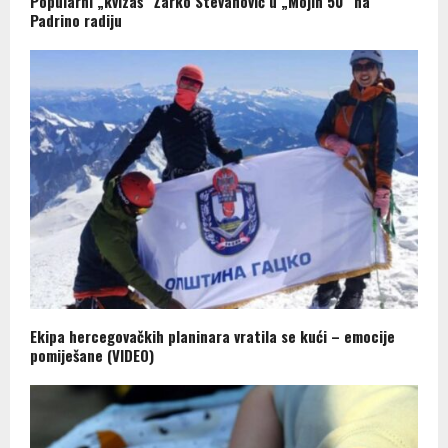
Popularni „kvizaš“ Žarko Stevanović u „Mojih 50“ na
Padrino radiju
Ekipa hercegovačkih planinara vratila se kući – emocije
pomiješane (VIDEO)