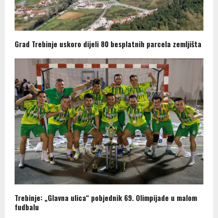
Grad Trebinje uskoro dijeli 80 besplatnih parcela zemljišta
Trebinje: „Glavna ulica“ pobjednik 69. Olimpijade u malom
fudbalu