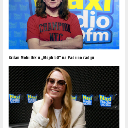
Srđan Mobi Dik u „Mojih 50“ na Padrino radiju