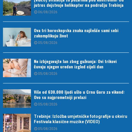
jutros dejstvuje helikopter na području Trebinja
06/08/2026
Ova tri horoskopska znaka najčešće sami sebi
zakomplikuju život
05/08/2026
Ne izbjegavajte lan zbog gužvanja: Ovi trikovi
čuvaju njegov uredan izgled cijeli dan
05/08/2026
Više od 630.000 ljudi ušlo u Crnu Goru za vikend:
Ovo su najprometniji prelazi
05/08/2026
Trebinje: Izložba umjetničke fotografije u okviru
Festivala klasične muzike (VIDEO)
05/08/2026