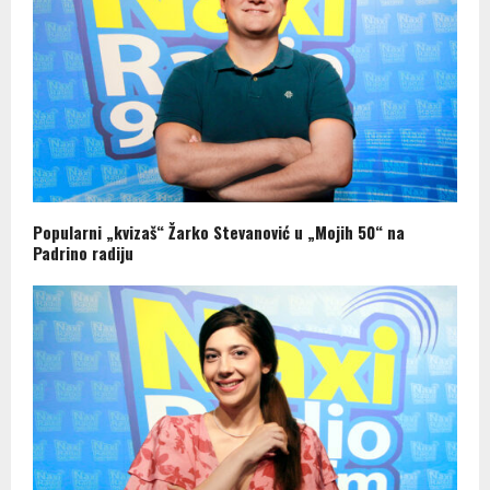
Popularni „kvizaš“ Žarko Stevanović u „Mojih 50“ na
Padrino radiju