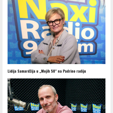
Lidija Samardžija u „Mojih 50“ na Padrino radiju