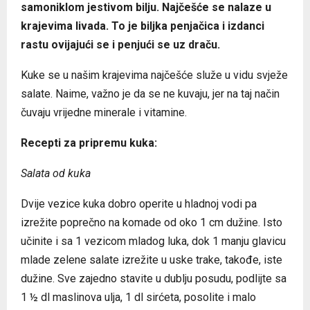
samoniklom jestivom bilju. Najčešće se nalaze u
krajevima livada. To je biljka penjačica i izdanci
rastu ovijajući se i penjući se uz draču.
Kuke se u našim krajevima najčešće služe u vidu svježe
salate. Naime, važno je da se ne kuvaju, jer na taj način
čuvaju vrijedne minerale i vitamine.
Recepti za pripremu kuka:
Salata od kuka
Dvije vezice kuka dobro operite u hladnoj vodi pa
izrežite poprečno na komade od oko 1 cm dužine. Isto
učinite i sa 1 vezicom mladog luka, dok 1 manju glavicu
mlade zelene salate izrežite u uske trake, takođe, iste
dužine. Sve zajedno stavite u dublju posudu, podlijte sa
1 ½ dl maslinova ulja, 1 dl sirćeta, posolite i malo