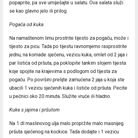
popaprite, pa sve umiješajte u salatu. Ova salata služi
se kao glavno jelo ili prilog.
Pogača od kuka
Na namaštenom limu prostrite tijesto za pogaču, može i
tijesto za picu. Tada po tijestu ravnomjerno rasprostrite
jednu, na komade sječenu, vezicu kuka, omlet od 2 jaja i
par listića od pršuta, pa poklopite tankim slojem tijesta
koje spojite na krajevima s podlogom od tijesta za
pogaču. Po površini prelijte zamućena 2 jaja u koja ste
ubacili 1 vezicu sječenih kuka i listiće od pršuta. Pecite
u pećnici oko 20 minuta. Služite vruće ili hladno.
Kuke s jajima i pršutom
Na 1 dl maslinovog ulja malo propržite malo masnijeg
pršuta sječenog na kockice. Tada dodajte i 1 vezicu