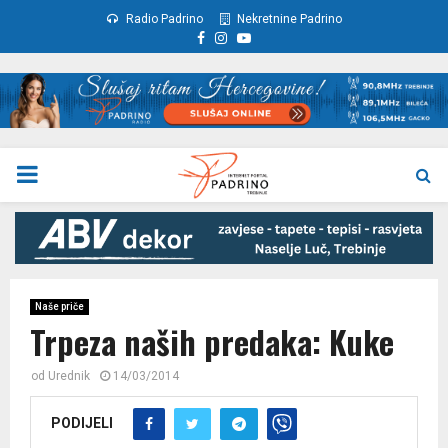
Radio Padrino
Nekretnine Padrino
Facebook
Instagram
Youtube
PRIMARY
MENU
Naše priče
Trpeza naših predaka: Kuke
od
Urednik
14/03/2014
PODIJELI