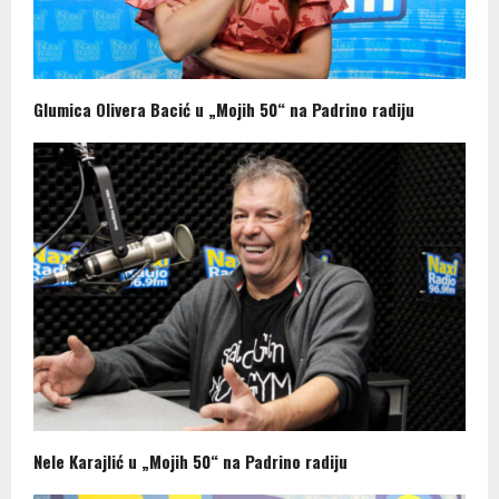
Glumica Olivera Bacić u „Mojih 50“ na Padrino radiju
Nele Karajlić u „Mojih 50“ na Padrino radiju