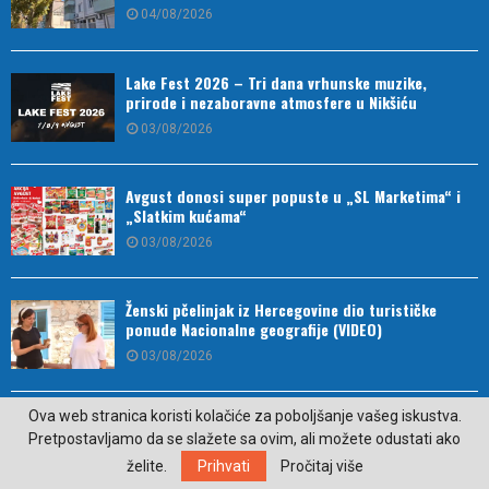
04/08/2026
Lake Fest 2026 – Tri dana vrhunske muzike,
prirode i nezaboravne atmosfere u Nikšiću
03/08/2026
Avgust donosi super popuste u „SL Marketima“ i
„Slatkim kućama“
03/08/2026
Ženski pčelinjak iz Hercegovine dio turističke
ponude Nacionalne geografije (VIDEO)
03/08/2026
Ova web stranica koristi kolačiće za poboljšanje vašeg iskustva.
Drugo mjesto za strijelce u finalu Kupa Republike
Pretpostavljamo da se slažete sa ovim, ali možete odustati ako
Srpske
želite.
Prihvati
Pročitaj više
03/08/2026