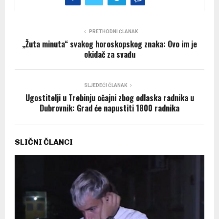
PRETHODNI ČLANAK
„Žuta minuta“ svakog horoskopskog znaka: Ovo im je
okidač za svađu
SLJEDEĆI ČLANAK
Ugostitelji u Trebinju očajni zbog odlaska radnika u
Dubrovnik: Grad će napustiti 1800 radnika
SLIČNI ČLANCI