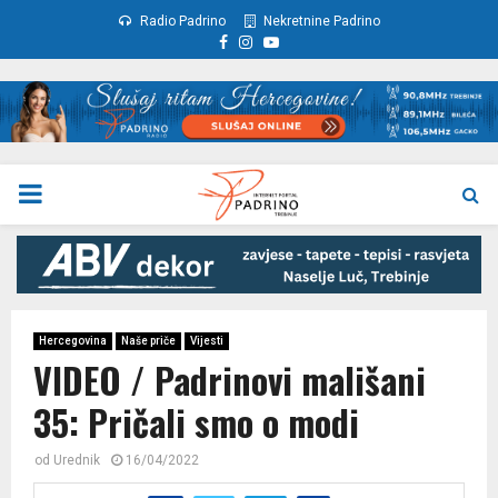
Radio Padrino
Nekretnine Padrino
Facebook
Instagram
Youtube
PRIMARY
MENU
Hercegovina
Naše priče
Vijesti
VIDEO / Padrinovi mališani
35: Pričali smo o modi
od
Urednik
16/04/2022