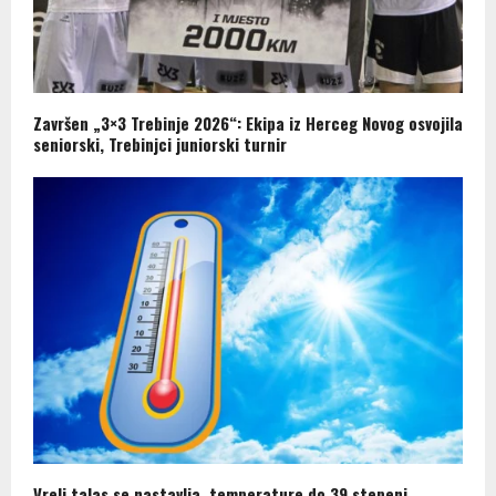
Završen „3×3 Trebinje 2026“: Ekipa iz Herceg Novog osvojila
seniorski, Trebinjci juniorski turnir
Vreli talas se nastavlja, temperature do 39 stepeni