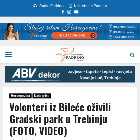
Radio Padrino
Nekretnine Padrino
Facebook
Instagram
Youtube
PRIMARY
MENU
Hercegovina
Naše priče
Volonteri iz Bileće oživili
Gradski park u Trebinju
(FOTO, VIDEO)