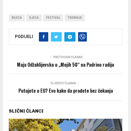
BILEĆA
DJECA
FESTIVAL
TREBINJE
PODIJELI
PRETHODNI ČLANAK
Maja Odžaklijevska u „Mojih 50“ na Padrino radiju
SLJEDEĆI ČLANAK
Putujete u EU? Evo kako da prođete bez čekanja
SLIČNI ČLANCI