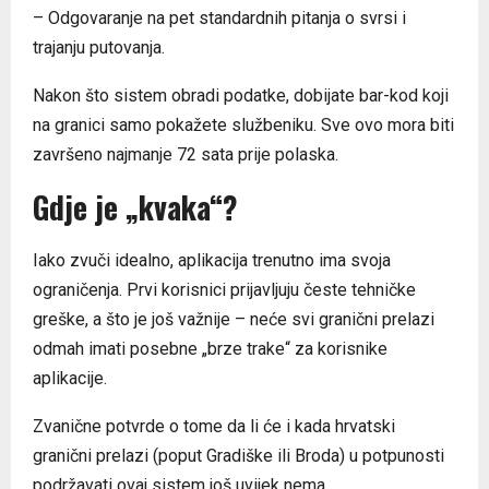
– Odgovaranje na pet standardnih pitanja o svrsi i
trajanju putovanja.
Nakon što sistem obradi podatke, dobijate bar-kod koji
na granici samo pokažete službeniku. Sve ovo mora biti
završeno najmanje 72 sata prije polaska.
Gdje je „kvaka“?
Iako zvuči idealno, aplikacija trenutno ima svoja
ograničenja. Prvi korisnici prijavljuju česte tehničke
greške, a što je još važnije – neće svi granični prelazi
odmah imati posebne „brze trake“ za korisnike
aplikacije.
Zvanične potvrde o tome da li će i kada hrvatski
granični prelazi (poput Gradiške ili Broda) u potpunosti
podržavati ovaj sistem još uvijek nema.