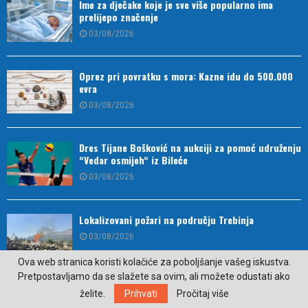
Ime za dječake koje je sve više popularno ima
prelijepo značenje
03/08/2026
Oprez pri povratku s mora: Kazne idu do 500.000
evra
03/08/2026
Dres Tijane Bošković na aukciji za pomoć udruženju
“Vedar osmijeh“ iz Bileće
03/08/2026
Lokalizovani požari na području Trebinja
03/08/2026
Ova web stranica koristi kolačiće za poboljšanje vašeg iskustva.
Pretpostavljamo da se slažete sa ovim, ali možete odustati ako
Završen „3×3 Trebinje 2026“: Ekipa iz Herceg
želite.
Prihvati
Pročitaj više
Novog osvojila seniorski, Trebinjci juniorski turnir