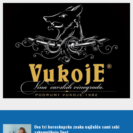
Ova tri horoskopska znaka najčešće sami sebi
zakomplikuju život