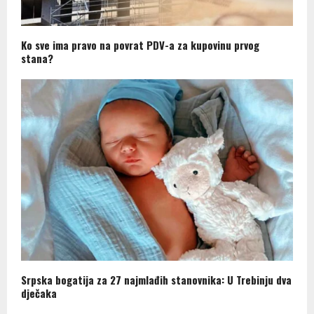
Ko sve ima pravo na povrat PDV-a za kupovinu prvog
stana?
Srpska bogatija za 27 najmlađih stanovnika: U Trebinju dva
dječaka