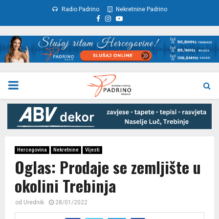
Radio Padrino
Nekretnine Padrino
Facebook
Instagram
Youtube
PRIMARY
MENU
Hercegovina
Nekretnine
Vijesti
Oglas: Prodaje se zemljište u
okolini Trebinja
od
Urednik
28/01/2022