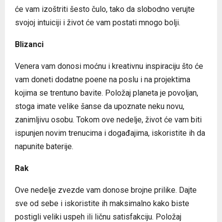
će vam izoštriti šesto čulo, tako da slobodno verujte
svojoj intuiciji i život će vam postati mnogo bolji.
Blizanci
Venera vam donosi moćnu i kreativnu inspiraciju što će
vam doneti dodatne poene na poslu i na projektima
kojima se trentuno bavite. Položaj planeta je povoljan,
stoga imate velike šanse da upoznate neku novu,
zanimljivu osobu. Tokom ove nedelje, život će vam biti
ispunjen novim trenucima i događajima, iskoristite ih da
napunite baterije.
Rak
Ove nedelje zvezde vam donose brojne prilike. Dajte
sve od sebe i iskoristite ih maksimalno kako biste
postigli veliki uspeh ili ličnu satisfakciju. Položaj