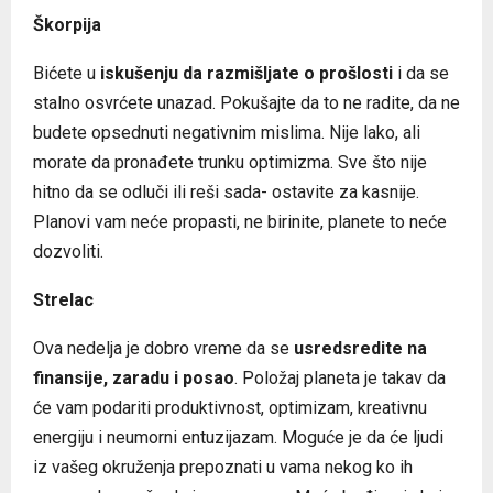
Škorpija
Bićete u
iskušenju da razmišljate o prošlosti
i da se
stalno osvrćete unazad. Pokušajte da to ne radite, da ne
budete opsednuti negativnim mislima. Nije lako, ali
morate da pronađete trunku optimizma. Sve što nije
hitno da se odluči ili reši sada- ostavite za kasnije.
Planovi vam neće propasti, ne birinite, planete to neće
dozvoliti.
Strelac
Ova nedelja je dobro vreme da se
usredsredite na
finansije, zaradu i posao
. Položaj planeta je takav da
će vam podariti produktivnost, optimizam, kreativnu
energiju i neumorni entuzijazam. Moguće je da će ljudi
iz vašeg okruženja prepoznati u vama nekog ko ih