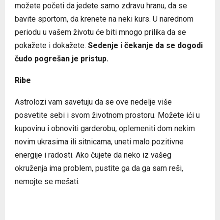
možete početi da jedete samo zdravu hranu, da se
bavite sportom, da krenete na neki kurs. U narednom
periodu u vašem životu će biti mnogo prilika da se
pokažete i dokažete.
Sedenje i čekanje da se dogodi
čudo pogrešan je pristup.
Ribe
Astrolozi vam savetuju da se ove nedelje više
posvetite sebi i svom životnom prostoru. Možete ići u
kupovinu i obnoviti garderobu, oplemeniti dom nekim
novim ukrasima ili sitnicama, uneti malo pozitivne
energije i radosti. Ako čujete da neko iz vašeg
okruženja ima problem, pustite ga da ga sam reši,
nemojte se mešati.