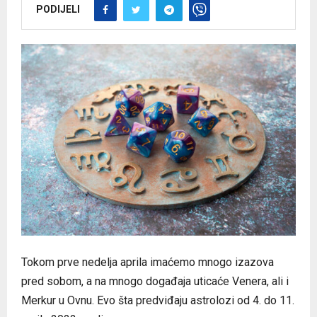
PODIJELI
Tokom prve nedelja aprila imaćemo mnogo izazova
pred sobom, a na mnogo događaja uticaće Venera, ali i
Merkur u Ovnu. Evo šta predviđaju astrolozi od 4. do 11.