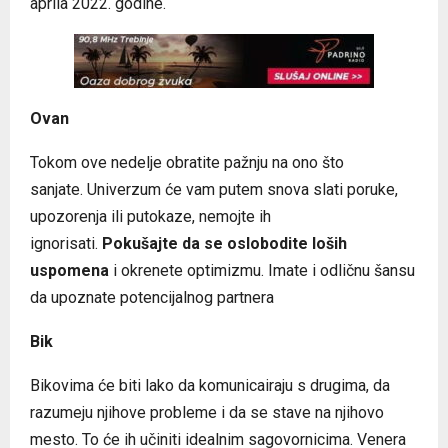
aprila 2022. godine.
Ovan
Tokom ove nedelje obratite pažnju na ono što
sanjate. Univerzum će vam putem snova slati poruke,
upozorenja ili putokaze, nemojte ih
ignorisati.
Pokušajte da se oslobodite loših
uspomena
i okrenete optimizmu. Imate i odličnu šansu
da upoznate potencijalnog partnera
Bik
Bikovima će biti lako da komunicairaju s drugima, da
razumeju njihove probleme i da se stave na njihovo
mesto. To će ih učiniti idealnim sagovornicima. Venera