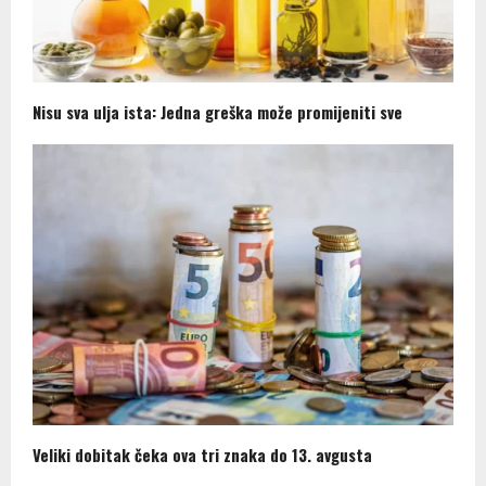
Nisu sva ulja ista: Jedna greška može promijeniti sve
Veliki dobitak čeka ova tri znaka do 13. avgusta