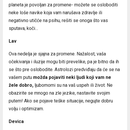
planeta je povoljan za promene- možete se osloboditi
neke loše navike koja vam narušava zdravlje ili
negativno utičće na psihu, rešiti se onoga što vas
sputava, koči…
Lav
Ova nedelja je sjajna za promene. Nažalost, vaša
očekivanja i iluzije mogu biti prevelike, pa je bitno da ih
se što pre oslobodite. Astrolozi predviđaju da će se na
vašem putu
možda pojaviti neki ljudi koji vam ne
žele dobro,
ljubomorni su na vaš uspeh ili život. Ne
obazirite se mnogo na zle jezike, nastavite svojim
putem! Ako se pojave teške situacije, negujte dobru
volju i optimizam.
Devica