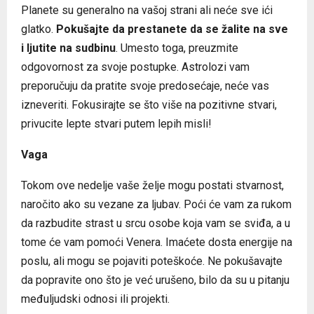
Planete su generalno na vašoj strani ali neće sve ići
glatko.
Pokušajte da prestanete da se žalite na sve
i ljutite na sudbinu
. Umesto toga, preuzmite
odgovornost za svoje postupke. Astrolozi vam
preporučuju da pratite svoje predosećaje, neće vas
izneveriti. Fokusirajte se što više na pozitivne stvari,
privucite lepte stvari putem lepih misli!
Vaga
Tokom ove nedelje vaše želje mogu postati stvarnost,
naročito ako su vezane za ljubav. Poći će vam za rukom
da razbudite strast u srcu osobe koja vam se sviđa, a u
tome će vam pomoći Venera. Imaćete dosta energije na
poslu, ali mogu se pojaviti poteškoće. Ne pokušavajte
da popravite ono što je već urušeno, bilo da su u pitanju
međuljudski odnosi ili projekti.