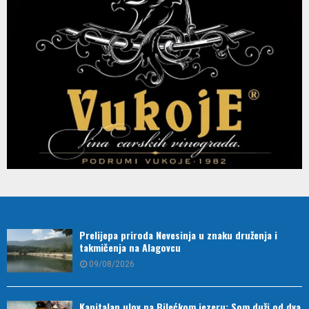
Prelijepa priroda Nevesinja u znaku druženja i
takmičenja na Alagovcu
09/08/2026
Kapitalan ulov na Bilećkom jezeru: Som duži od dva