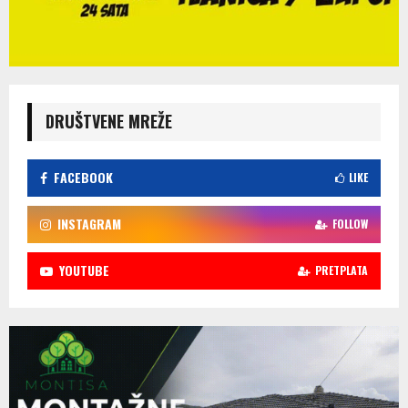
DRUŠTVENE MREŽE
FACEBOOK
LIKE
INSTAGRAM
FOLLOW
YOUTUBE
PRETPLATA