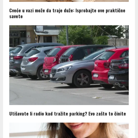
Cveće u vazi može da traje duže: Isprobajte ove praktične
savete
Utišavate li radio kad tražite parking? Evo zašto to činite