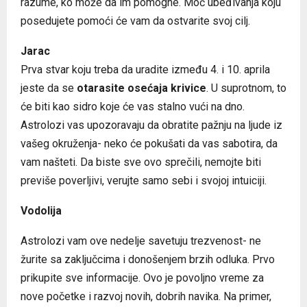
razume, ko može da im pomogne. Moć ubeđivanja koju
posedujete pomoći će vam da ostvarite svoj cilj.
Jarac
Prva stvar koju treba da uradite između 4. i 10. aprila
jeste da se
otarasite osećaja krivice
. U suprotnom, to
će biti kao sidro koje će vas stalno vući na dno.
Astrolozi vas upozoravaju da obratite pažnju na ljude iz
vašeg okruženja- neko će pokušati da vas sabotira, da
vam našteti. Da biste sve ovo sprečili, nemojte biti
previše poverljivi, verujte samo sebi i svojoj intuiciji.
Vodolija
Astrolozi vam ove nedelje savetuju trezvenost- ne
žurite sa zaključcima i donošenjem brzih odluka. Prvo
prikupite sve informacije. Ovo je povoljno vreme za
nove početke i razvoj novih, dobrih navika. Na primer,