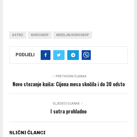
ASTRO
HOROSKOP
NEDELJNI HOROSKOP
PODIJELI
PRETHODNI ČLANAK
Novo stezanje kaiša: Cijena mesa skočila i do 30 odsto
SLJEDEĆI ČLANAK
I sutra prohladno
SLIČNI ČLANCI