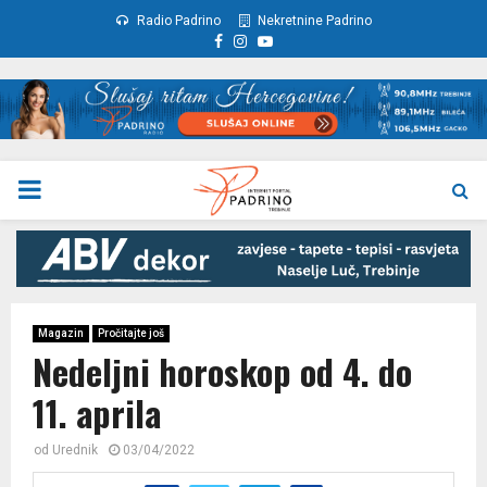
Radio Padrino
Nekretnine Padrino
Facebook
Instagram
Youtube
PRIMARY
MENU
Magazin
Pročitajte još
Nedeljni horoskop od 4. do
11. aprila
od
Urednik
03/04/2022