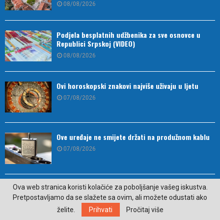
08/08/2026
Podjela besplatnih udžbenika za sve osnovce u
Republici Srpskoj (VIDEO)
08/08/2026
Ovi horoskopski znakovi najviše uživaju u ljetu
07/08/2026
Ove uređaje ne smijete držati na produžnom kablu
07/08/2026
Supernova predstavila „Super Sovu“ – novog AI
Ova web stranica koristi kolačiće za poboljšanje vašeg iskustva.
asistenta
Pretpostavljamo da se slažete sa ovim, ali možete odustati ako
07/08/2026
želite.
Prihvati
Pročitaj više