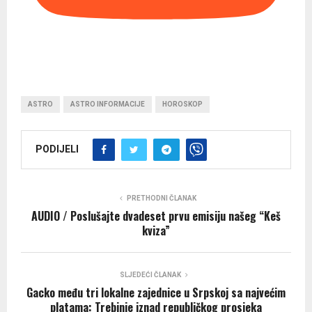
ASTRO
ASTRO INFORMACIJE
HOROSKOP
PODIJELI
PRETHODNI ČLANAK
AUDIO / Poslušajte dvadeset prvu emisiju našeg “Keš
kviza”
SLJEDEĆI ČLANAK
Gacko među tri lokalne zajednice u Srpskoj sa najvećim
platama: Trebinje iznad republičkog prosjeka