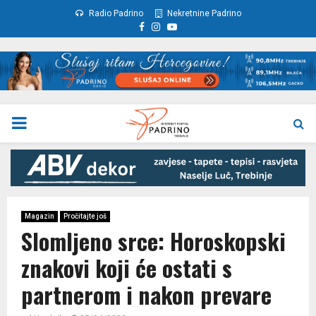
Radio Padrino
Nekretnine Padrino
Facebook
Instagram
Youtube
PRIMARY
MENU
Magazin
Pročitajte još
Slomljeno srce: Horoskopski
znakovi koji će ostati s
partnerom i nakon prevare