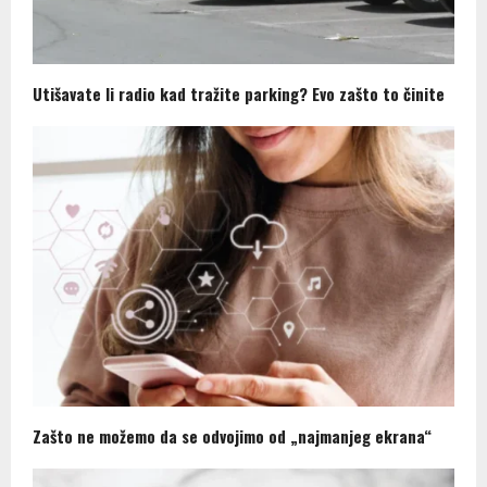
Utišavate li radio kad tražite parking? Evo zašto to činite
Zašto ne možemo da se odvojimo od „najmanjeg ekrana“