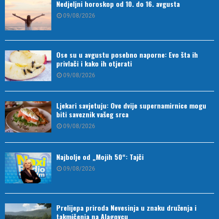
Nedjeljni horoskop od 10. do 16. avgusta
09/08/2026
Ose su u avgustu posebno naporne: Evo šta ih
privlači i kako ih otjerati
09/08/2026
Ljekari savjetuju: Ove dvije supernamirnice mogu
biti saveznik vašeg srca
09/08/2026
Najbolje od „Mojih 50“: Tajči
09/08/2026
Prelijepa priroda Nevesinja u znaku druženja i
takmičenja na Alagovcu