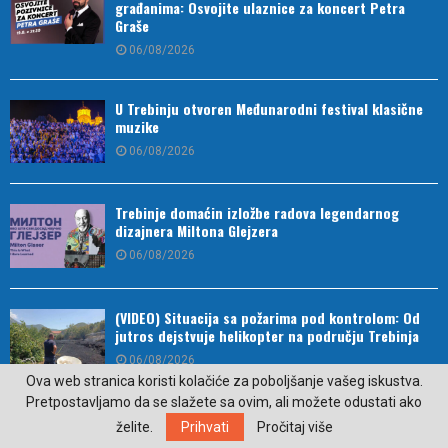
građanima: Osvojite ulaznice za koncert Petra
Graše
06/08/2026
U Trebinju otvoren Međunarodni festival klasične
muzike
06/08/2026
Trebinje domaćin izložbe radova legendarnog
dizajnera Miltona Glejzera
06/08/2026
(VIDEO) Situacija sa požarima pod kontrolom: Od
jutros dejstvuje helikopter na području Trebinja
06/08/2026
Ova web stranica koristi kolačiće za poboljšanje vašeg iskustva.
Pretpostavljamo da se slažete sa ovim, ali možete odustati ako
želite.
Prihvati
Pročitaj više