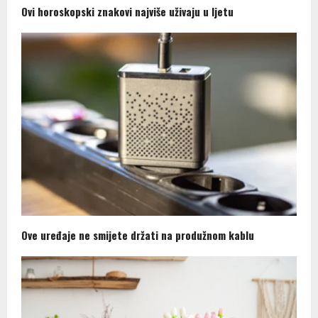
Ovi horoskopski znakovi najviše uživaju u ljetu
Ove uređaje ne smijete držati na produžnom kablu