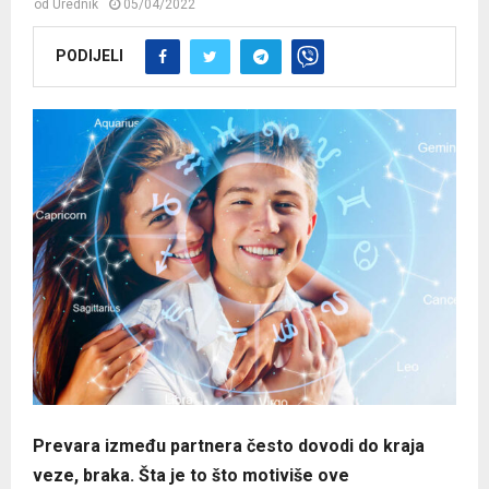
od
Urednik
05/04/2022
PODIJELI
Prevara između partnera često dovodi do kraja
veze, braka. Šta je to što motiviše ove