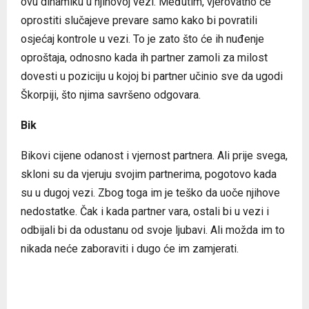
ovu dinamiku u njihovoj vezi. Međutim, vjerovatno će
oprostiti slučajeve prevare samo kako bi povratili
osjećaj kontrole u vezi. To je zato što će ih nuđenje
oproštaja, odnosno kada ih partner zamoli za milost
dovesti u poziciju u kojoj bi partner učinio sve da ugodi
Škorpiji, što njima savršeno odgovara.
Bik
Bikovi cijene odanost i vjernost partnera. Ali prije svega,
skloni su da vjeruju svojim partnerima, pogotovo kada
su u dugoj vezi. Zbog toga im je teško da uoče njihove
nedostatke. Čak i kada partner vara, ostali bi u vezi i
odbijali bi da odustanu od svoje ljubavi. Ali možda im to
nikada neće zaboraviti i dugo će im zamjerati.