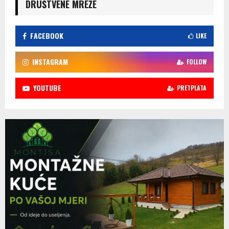
DRUŠTVENE MREŽE
FACEBOOK
LIKE
INSTAGRAM
FOLLOW
YOUTUBE
PRETPLATA