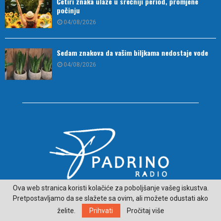
Četiri znaka ulaze u srećniji period, promjene
počinju
04/08/2026
Sedam znakova da vašim biljkama nedostaje vode
04/08/2026
Ova web stranica koristi kolačiće za poboljšanje vašeg iskustva.
O NAMA
Pretpostavljamo da se slažete sa ovim, ali možete odustati ako
želite.
Prihvati
Pročitaj više
ČITAJ VIJESTI SA LJEPŠE STRANE HERCEGOVINE - padrino.ba