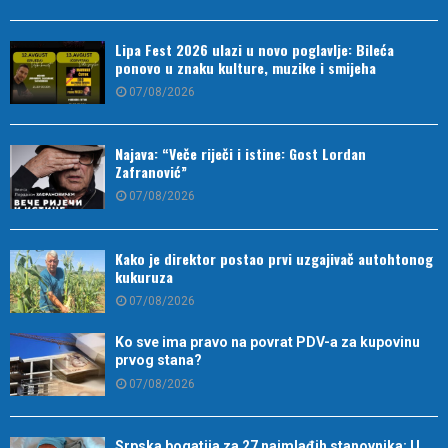
Lipa Fest 2026 ulazi u novo poglavlje: Bileća
ponovo u znaku kulture, muzike i smijeha
07/08/2026
Najava: “Veče riječi i istine: Gost Lordan
Zafranović”
07/08/2026
Kako je direktor postao prvi uzgajivač autohtonog
kukuruza
07/08/2026
Ko sve ima pravo na povrat PDV-a za kupovinu
prvog stana?
07/08/2026
Srpska bogatija za 27 najmlađih stanovnika: U