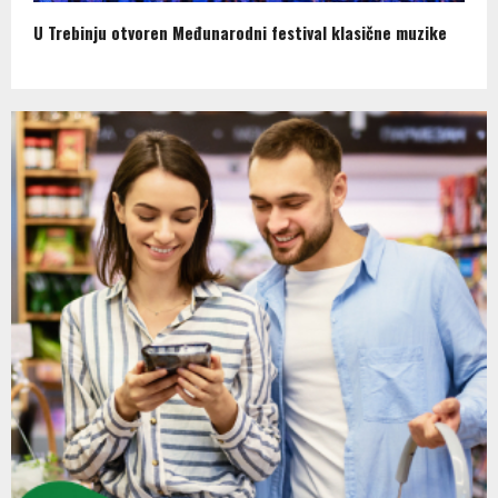
U Trebinju otvoren Međunarodni festival klasične muzike