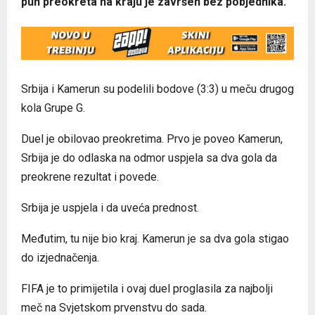
pun preokreta na kraju je završen bez pobjednika.
Srbija i Kamerun su podelili bodove (3:3) u meču drugog
kola Grupe G.
Duel je obilovao preokretima. Prvo je poveo Kamerun,
Srbija je do odlaska na odmor uspjela sa dva gola da
preokrene rezultat i povede.
Srbija je uspjela i da uveća prednost.
Međutim, tu nije bio kraj. Kamerun je sa dva gola stigao
do izjednačenja.
FIFA je to primijetila i ovaj duel proglasila za najbolji
meč na Svjetskom prvenstvu do sada.