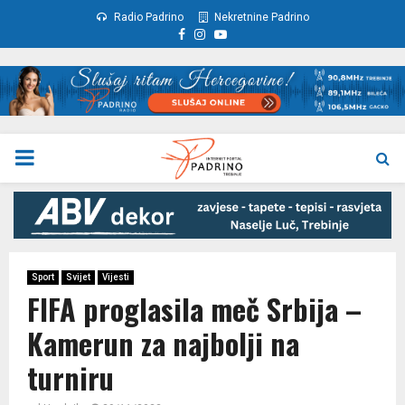
Radio Padrino
Nekretnine Padrino
Facebook
Instagram
Youtube
PRIMARY
MENU
Sport
Svijet
Vijesti
FIFA proglasila meč Srbija –
Kamerun za najbolji na
turniru