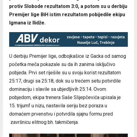
protiv Slobode rezultatom 3:0, a potom su u derbiju
Premijer lige BiH istim rezultatom pobijedile ekipu
Igmana iz Ilidže.
U derbiju Premijer lige, odbojkašice iz Gacka od samog
početka meča pokazale su da ih zanima isključivo
pobjeda. Prvi set riješile su u svoju korist rezultatom
25:17, drugi sa 25:18, dok su u trećem setu potvrdile
dominaciju i slavile sa ubjedljivih 25:14. Ovom
pobjedom, ekipa trenera Saše Slijepčevića upisala je
15. trijumf u nizu, nastavila seriju bez poraza u
domaćem prvenstvu i potvrdila sjajnu formu pred
završnicu elitnog bh. takmičenja.