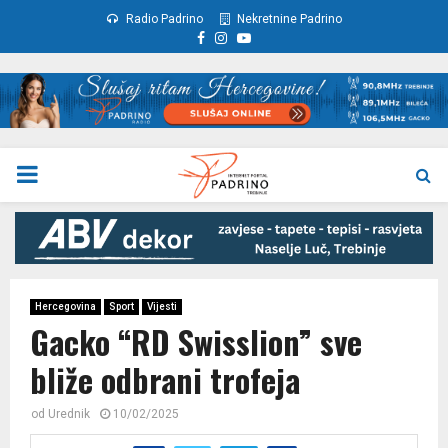
Radio Padrino
Nekretnine Padrino
Facebook
Instagram
Youtube
PRIMARY
MENU
Hercegovina
Sport
Vijesti
Gacko “RD Swisslion” sve
bliže odbrani trofeja
od
Urednik
10/02/2025