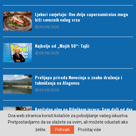
Ljekari savjetuju: Ove dvije supernamirnice mogu
biti saveznik vašeg srca
09/08/2026
Najbolje od „Mojih 50“: Tajči
09/08/2026
Prelijepa priroda Nevesinja u znaku druženja i
takmičenja na Alagovcu
09/08/2026
Kapitalan ulov na Bilećkom jezeru: Som duži od dva
metra i težak 50 kilograma
Ova web stranica koristi kolačiće za poboljšanje vašeg iskustva.
Pretpostavljamo da se slažete sa ovim, ali možete odustati ako
09/08/2026
želite.
Prihvati
Pročitaj više
U Trebinju rođene četiri bebe, Srpska bogatija za