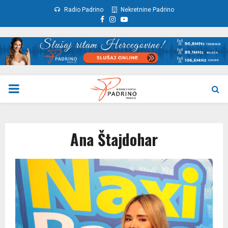
Radio Padrino
Nekretnine Padrino
Facebook
Instagram
Youtube
PRIMARY
MENU
Ana Štajdohar