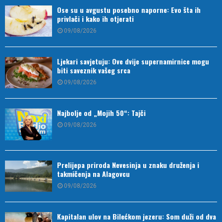
Ose su u avgustu posebno naporne: Evo šta ih
privlači i kako ih otjerati
09/08/2026
Ljekari savjetuju: Ove dvije supernamirnice mogu
biti saveznik vašeg srca
09/08/2026
Najbolje od „Mojih 50“: Tajči
09/08/2026
Prelijepa priroda Nevesinja u znaku druženja i
takmičenja na Alagovcu
09/08/2026
Kapitalan ulov na Bilećkom jezeru: Som duži od dva