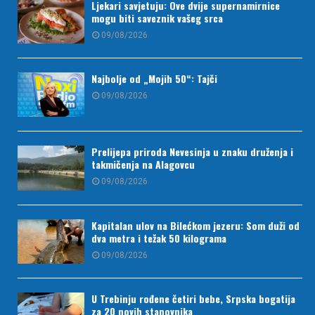
Ljekari savjetuju: Ove dvije supernamirnice
mogu biti saveznik vašeg srca
09/08/2026
Najbolje od „Mojih 50“: Tajči
09/08/2026
Prelijepa priroda Nevesinja u znaku druženja i
takmičenja na Alagovcu
09/08/2026
Kapitalan ulov na Bilećkom jezeru: Som duži od
dva metra i težak 50 kilograma
09/08/2026
U Trebinju rođene četiri bebe, Srpska bogatija
za 20 novih stanovnika