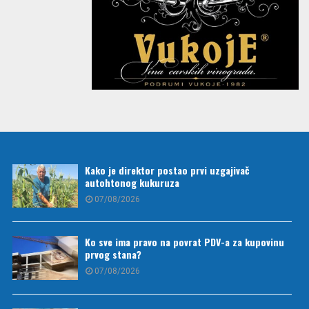
Kako je direktor postao prvi uzgajivač
autohtonog kukuruza
07/08/2026
Ko sve ima pravo na povrat PDV-a za kupovinu
prvog stana?
07/08/2026