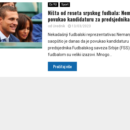
Ex YU
Sport
Ništa od reseta srpskog fudbala: Nem
povukao kandidaturu za predsjednika
od
Urednik
13/03/2023
Nekadašnji fudbalski reprezentativac Nemanj
saopštio je danas da je povukao kandidaturu
predsjednika Fudbalskog saveza Srbije (FSS)
fudbalom su veliki izazovi. Mnogo...
Pročitaj više