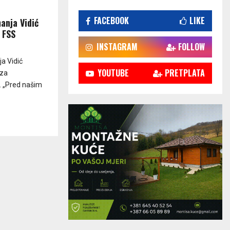
FACEBOOK
LIKE
anja Vidić
 FSS
INSTAGRAM
FOLLOW
a Vidić
YOUTUBE
PRETPLATA
 za
. „Pred našim