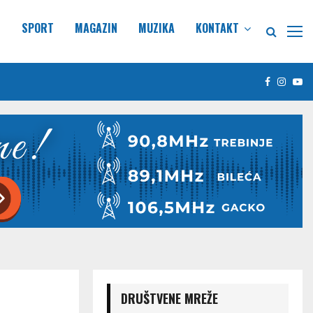
E
SPORT
MAGAZIN
MUZIKA
KONTAKT
Facebook
Insta
Yo
DRUŠTVENE MREŽE