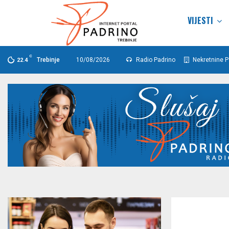
VIJESTI
C
Trebinje
10/08/2026
Radio Padrino
Nekretnine P
22.4