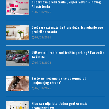
Supernova predstavila „Super Sovu“ – novog
AI asistenta
07/08/2026
Cveće u vazi može da traje duže: Isprobajte ove
praktične savete
07/08/2026
Utišavate li radio kad tražite parking? Evo zašto
to činite
07/08/2026
Zašto ne možemo da se odvojimo od
„najmanjeg ekrana“
07/08/2026
Nisu sva ulja ista: Jedna greška može
promijeniti sve