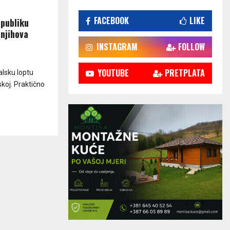
FACEBOOK
LIKE
epubliku
 njihova
INSTAGRAM
FOLLOW
YOUTUBE
PRETPLATA
alsku loptu
koj. Praktično