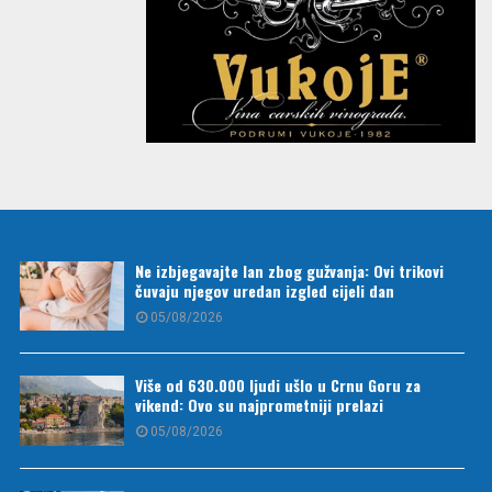
Ne izbjegavajte lan zbog gužvanja: Ovi trikovi
čuvaju njegov uredan izgled cijeli dan
05/08/2026
Više od 630.000 ljudi ušlo u Crnu Goru za
vikend: Ovo su najprometniji prelazi
05/08/2026