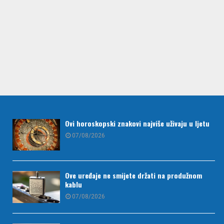
Ovi horoskopski znakovi najviše uživaju u ljetu
07/08/2026
Ove uređaje ne smijete držati na produžnom
kablu
07/08/2026