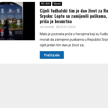
RS i BiH
Vijesti
Cijeli fudbalski tim je dao život za R
Srpsku: Loptu su zamijenili puškama,
priča je besmrtna
od
Urednik
09/01/2023
Malo je poznata priča o herojima koji su fudb
morali da zamijene puškama u Republici Srps
cijeli jedan tim dao je život za...
Pročitaj više