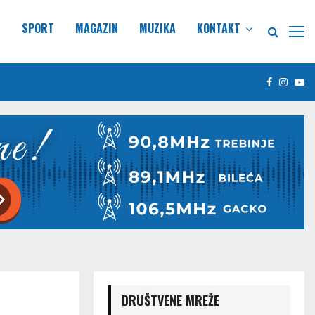
E
SPORT
MAGAZIN
MUZIKA
KONTAKT
Facebook
Insta
Yo
DRUŠTVENE MREŽE