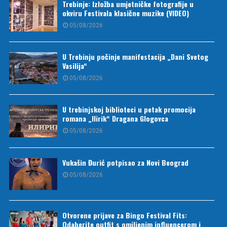
Trebinje: Izložba umjetničke fotografije u
okviru Festivala klasične muzike (VIDEO)
05/08/2026
U Trebinju počinje manifestacija „Dani Svetog
Vasilija“
05/08/2026
U trebinjskoj biblioteci u petak promocija
romana „Ilirik“ Dragana Glogovca
05/08/2026
Vukašin Đurić potpisao za Novi Beograd
05/08/2026
Otvorene prijave za Bingo Festival Fits:
Odaberite outfit s omiljenim influencerom i