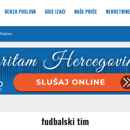
BERZA POSLOVA
GDJE IZAĆI
NAŠE PRIČE
NEKRETNIN
Padrino
fudbalski tim