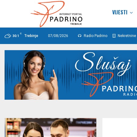
VIJESTI
C
Trebinje
07/08/2026
Radio Padrino
Nekretnine 
30.1