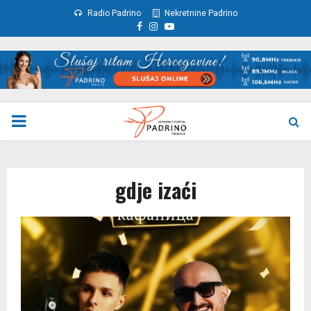
Radio Padrino
Nekretnine Padrino
Facebook
Instagram
Youtube
PRIMARY
MENU
gdje izaći