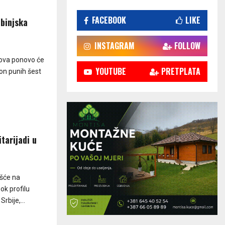
FACEBOOK
LIKE
binjska
INSTAGRAM
FOLLOW
sova ponovo će
YOUTUBE
PRETPLATA
kon punih šest
tarijadi u
ešće na
ok profilu
rbije,...