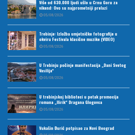
Više od 630.000 ljudi ušlo u Crnu Goru za
vikend: Ovo su najprometniji prelazi
05/08/2026
Trebinje: Izložba umjetničke fotografije u
okviru Festivala klasične muzike (VIDEO)
05/08/2026
U Trebinju počinje manifestacija „Dani Svetog
Vasilija“
05/08/2026
U trebinjskoj biblioteci u petak promocija
romana „Ilirik“ Dragana Glogovca
05/08/2026
Vukašin Đurić potpisao za Novi Beograd