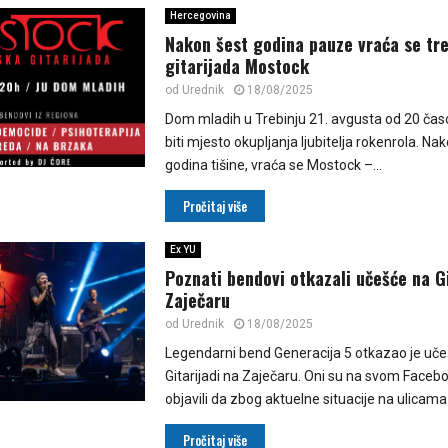
Hercegovina
Nakon šest godina pauze vraća se tre
gitarijada Mostock
od
Urednik
18/08/2025
Dom mladih u Trebinju 21. avgusta od 20 ča
biti mjesto okupljanja ljubitelja rokenrola. Na
godina tišine, vraća se Mostock –...
Pročitaj više
Ex YU
Poznati bendovi otkazali učešće na Gi
Zaječaru
od
Urednik
18/08/2025
Legendarni bend Generacija 5 otkazao je uč
Gitarijadi na Zaječaru. Oni su na svom Facebo
objavili da zbog aktuelne situacije na ulicama S
Pročitaj više