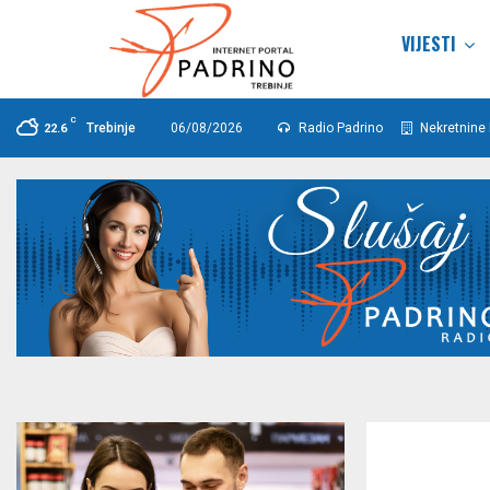
VIJESTI
C
Trebinje
06/08/2026
Radio Padrino
Nekretnine 
22.6