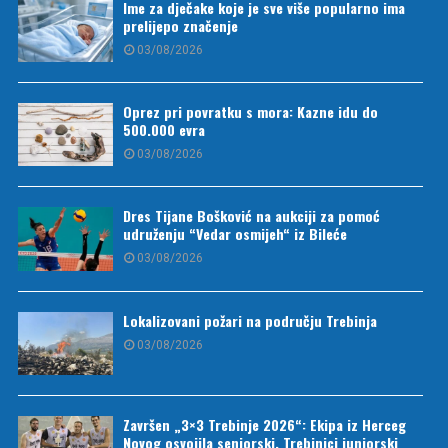
Ime za dječake koje je sve više popularno ima
prelijepo značenje
03/08/2026
Oprez pri povratku s mora: Kazne idu do
500.000 evra
03/08/2026
Dres Tijane Bošković na aukciji za pomoć
udruženju “Vedar osmijeh“ iz Bileće
03/08/2026
Lokalizovani požari na području Trebinja
03/08/2026
Završen „3×3 Trebinje 2026“: Ekipa iz Herceg
Novog osvojila seniorski, Trebinjci juniorski