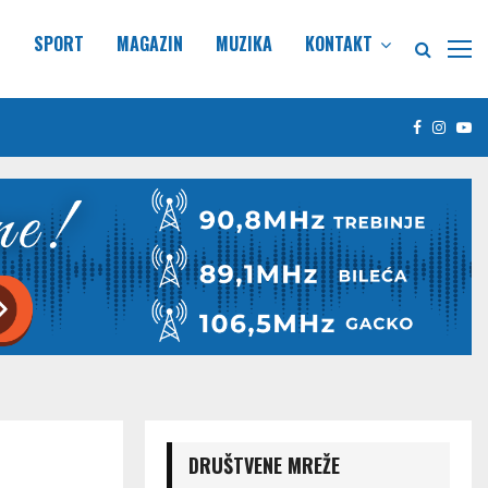
E
SPORT
MAGAZIN
MUZIKA
KONTAKT
Facebook
Insta
Yo
DRUŠTVENE MREŽE