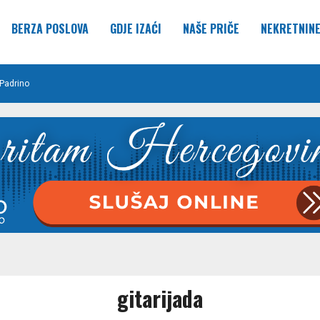
BERZA POSLOVA
GDJE IZAĆI
NAŠE PRIČE
NEKRETNIN
Padrino
gitarijada