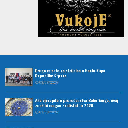
Drugo mjesto za strijelce u finalu Kupa
Republike Srpske
03/08/2026
Ako vjerujete u proročanstva Babe Vange, ovaj
znak bi mogao zablistati u 2026.
03/08/2026