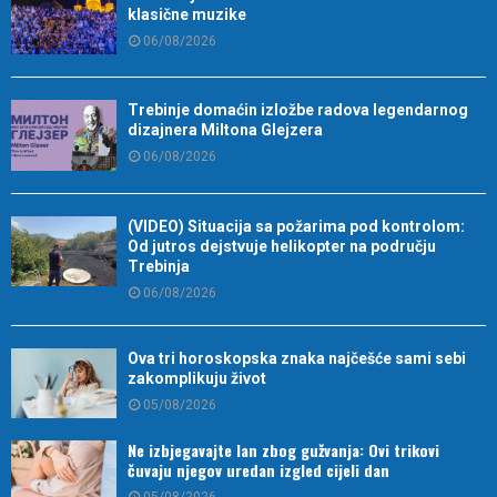
klasične muzike
06/08/2026
Trebinje domaćin izložbe radova legendarnog
dizajnera Miltona Glejzera
06/08/2026
(VIDEO) Situacija sa požarima pod kontrolom:
Od jutros dejstvuje helikopter na području
Trebinja
06/08/2026
Ova tri horoskopska znaka najčešće sami sebi
zakomplikuju život
05/08/2026
Ne izbjegavajte lan zbog gužvanja: Ovi trikovi
čuvaju njegov uredan izgled cijeli dan