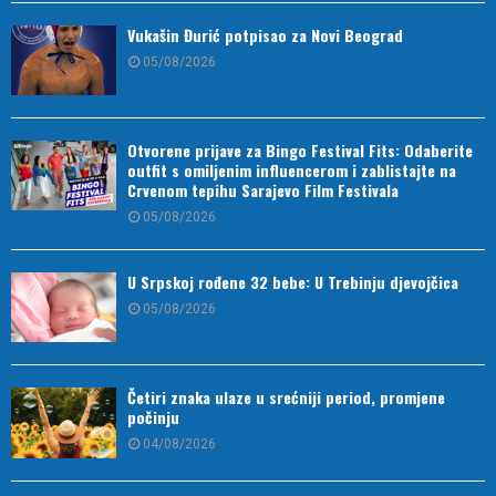
Vukašin Đurić potpisao za Novi Beograd
05/08/2026
Otvorene prijave za Bingo Festival Fits: Odaberite
outfit s omiljenim influencerom i zablistajte na
Crvenom tepihu Sarajevo Film Festivala
05/08/2026
U Srpskoj rođene 32 bebe: U Trebinju djevojčica
05/08/2026
Četiri znaka ulaze u srećniji period, promjene
počinju
04/08/2026