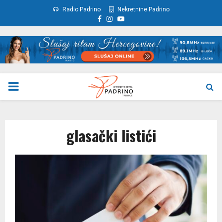
Radio Padrino
Nekretnine Padrino
Facebook
Instagram
Youtube
PRIMARY
MENU
glasački listići