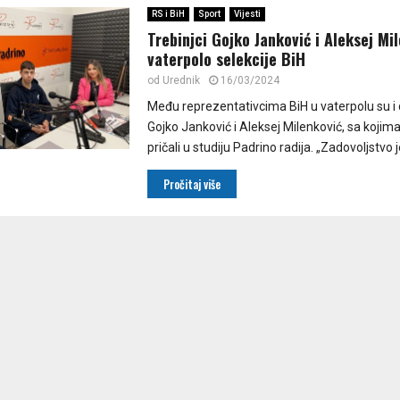
RS i BiH
Sport
Vijesti
Trebinjci Gojko Janković i Aleksej Mi
vaterpolo selekcije BiH
od
Urednik
16/03/2024
Među reprezentativcima BiH u vaterpolu su i 
Gojko Janković i Aleksej Milenković, sa koji
pričali u studiju Padrino radija. „Zadovoljstvo je
Pročitaj više