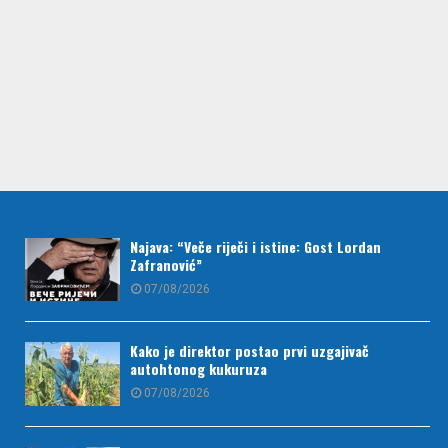
Najava: “Veče riječi i istine: Gost Lordan
Zafranović”
07/08/2026
Kako je direktor postao prvi uzgajivač
autohtonog kukuruza
07/08/2026