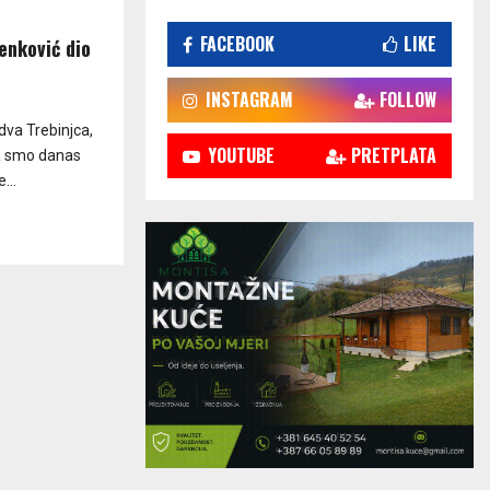
FACEBOOK
LIKE
lenković dio
INSTAGRAM
FOLLOW
dva Trebinjca,
YOUTUBE
PRETPLATA
ma smo danas
...