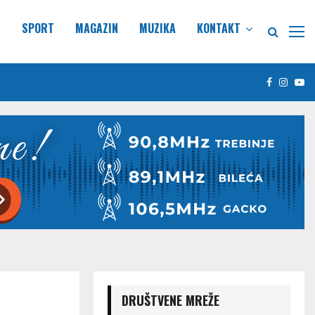
E
SPORT
MAGAZIN
MUZIKA
KONTAKT
Facebook
Insta
Yo
DRUŠTVENE MREŽE