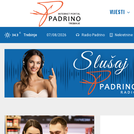
VIJESTI
C
Trebinje
07/08/2026
Radio Padrino
Nekretnine 
34.3