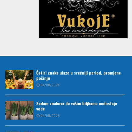
Četiri znaka ulaze u srećniji period, promjene
počinju
04/08/2026
Sedam znakova da vašim biljkama nedostaje
vode
04/08/2026