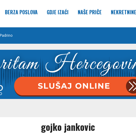
BERZA POSLOVA
GDJE IZAĆI
NAŠE PRIČE
NEKRETNIN
Padrino
gojko jankovic