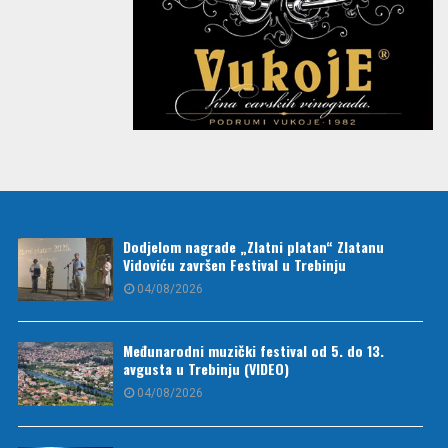
Dodjelom nagrade „Zlatni platan“ Zlatanu
Vidoviću završen Festival u Trebinju
04/08/2026
Međunarodni muzički festival od 5. do 13.
avgusta u Trebinju (VIDEO)
04/08/2026