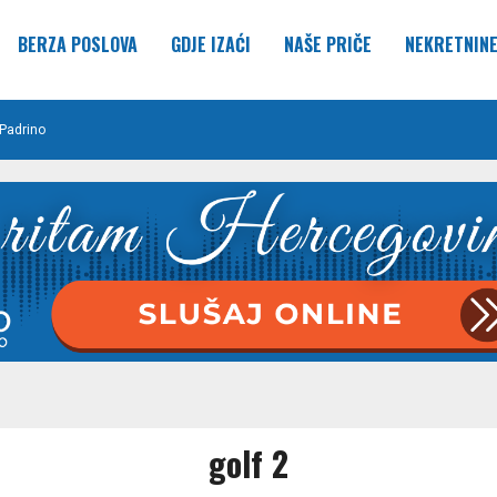
BERZA POSLOVA
GDJE IZAĆI
NAŠE PRIČE
NEKRETNIN
Padrino
golf 2