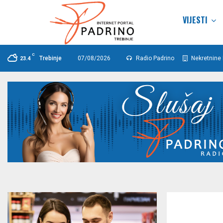
VIJESTI
C
Trebinje
07/08/2026
Radio Padrino
Nekretnine 
23.4