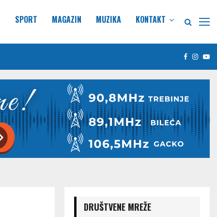
E
SPORT
MAGAZIN
MUZIKA
KONTAKT
Facebook
Insta
Yo
DRUŠTVENE MREŽE