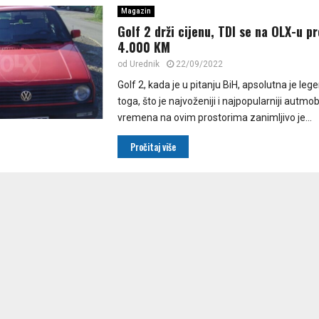
Magazin
Golf 2 drži cijenu, TDI se na OLX-u p
4.000 KM
od
Urednik
22/09/2022
Golf 2, kada je u pitanju BiH, apsolutna je le
toga, što je najvoženiji i najpopularniji autmobi
vremena na ovim prostorima zanimljivo je...
Pročitaj više