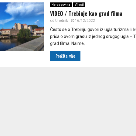
Hercegovina
Vijesti
VIDEO / Trebinje kao grad filma
od
Urednik
16/12/2022
Često se o Trebinju govori iz ugla turizma ili ku
priča o ovom gradu iz jednog drugog ugla – T
grad filma. Naime,...
Pročitaj više