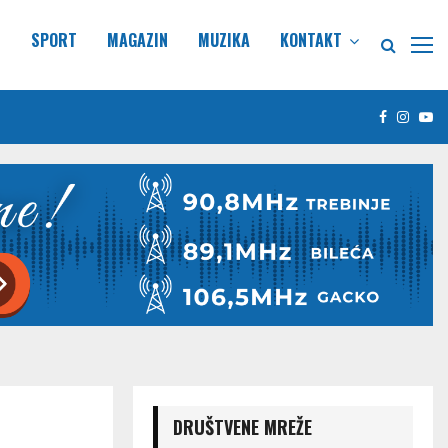
E
SPORT
MAGAZIN
MUZIKA
KONTAKT
Facebook
Insta
Yo
DRUŠTVENE MREŽE