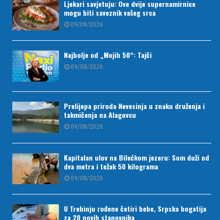
Ljekari savjetuju: Ove dvije supernamirnice
mogu biti saveznik vašeg srca
09/08/2026
Najbolje od „Mojih 50“: Tajči
09/08/2026
Prelijepa priroda Nevesinja u znaku druženja i
takmičenja na Alagovcu
09/08/2026
Kapitalan ulov na Bilećkom jezeru: Som duži od
dva metra i težak 50 kilograma
09/08/2026
U Trebinju rođene četiri bebe, Srpska bogatija
za 20 novih stanovnika