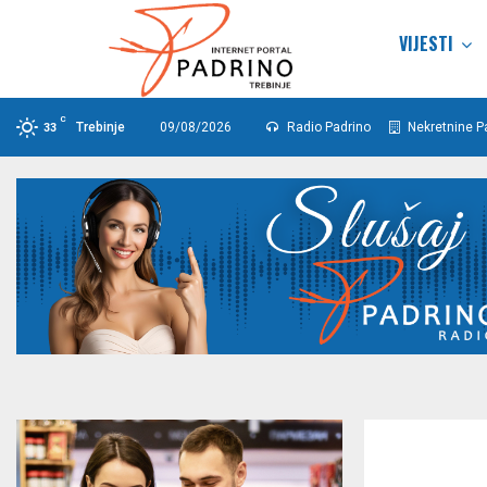
VIJESTI
C
Trebinje
09/08/2026
Radio Padrino
Nekretnine P
33