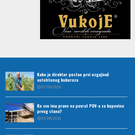
Kako je direktor postao prvi uzgajivač
autohtonog kukuruza
07/08/2026
Ko sve ima pravo na povrat PDV-a za kupovinu
prvog stana?
07/08/2026