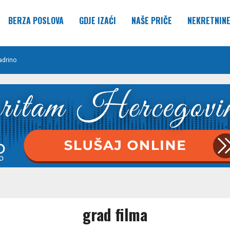
BERZA POSLOVA
GDJE IZAĆI
NAŠE PRIČE
NEKRETNIN
adrino
grad filma