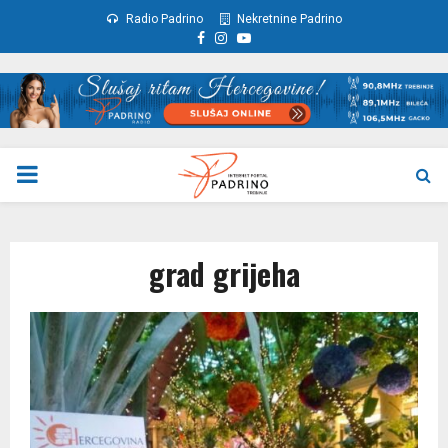
Radio Padrino
Nekretnine Padrino
Facebook
Instagram
Youtube
PRIMARY
MENU
grad grijeha