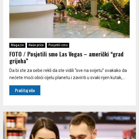
Magazin
Naše priče
Posjetili smo
FOTO / Posjetili smo Las Vegas – američki “grad
grijeha”
Da bi ste za sebe rekli da ste vidili “sve na svijetu” svakako da
nećete moći obići cijelu planetu i zaviriti u svaki njen kutak,...
Pročitaj više