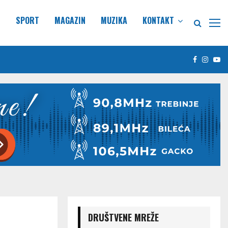
E
SPORT
MAGAZIN
MUZIKA
KONTAKT
Facebook
Insta
Yo
DRUŠTVENE MREŽE