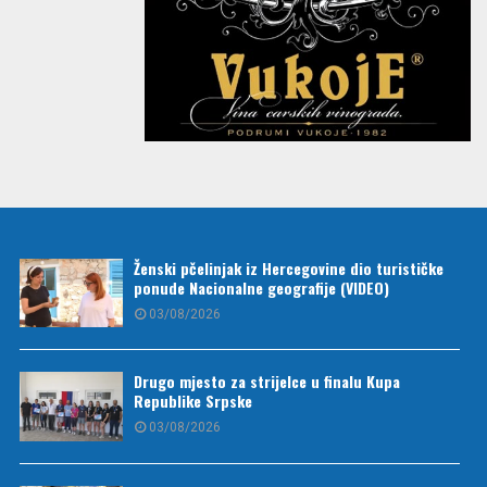
Ženski pčelinjak iz Hercegovine dio turističke
ponude Nacionalne geografije (VIDEO)
03/08/2026
Drugo mjesto za strijelce u finalu Kupa
Republike Srpske
03/08/2026