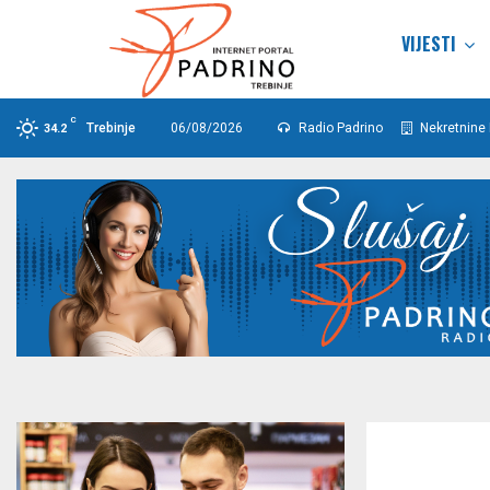
VIJESTI
C
Trebinje
06/08/2026
Radio Padrino
Nekretnine 
34.2