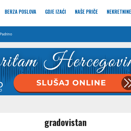
BERZA POSLOVA
GDJE IZAĆI
NAŠE PRIČE
NEKRETNIN
Padrino
gradovistan