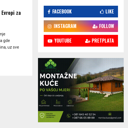
FACEBOOK
LIKE
u Evropi za
INSTAGRAM
FOLLOW
nje
YOUTUBE
PRETPLATA
ma gde
ina, uz sve