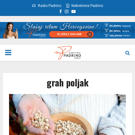
Radio Padrino
Nekretnine Padrino
Facebook
Instagram
Youtube
PRIMARY
MENU
grah poljak