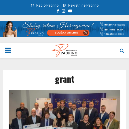
Radio Padrino
Nekretnine Padrino
Facebook
Instagram
Youtube
PRIMARY
MENU
grant