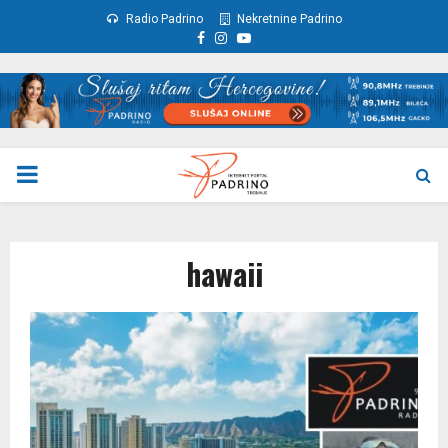
Radio Padrino
Nekretnine Padrino
Facebook
Instagram
Youtube
PRIMARY
MENU
hawaii