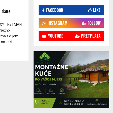
FACEBOOK
LIKE
e dane
INSTAGRAM
FOLLOW
OXY TRETMAN
nježno
YOUTUBE
PRETPLATA
rma s ciljem
na koži....