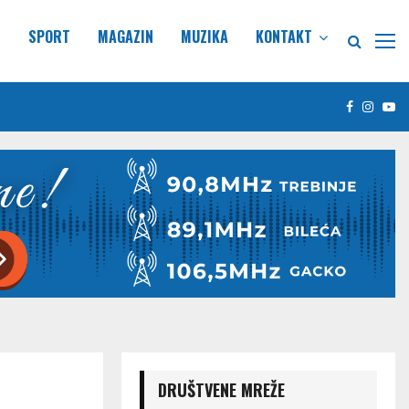
E
SPORT
MAGAZIN
MUZIKA
KONTAKT
Facebook
Insta
Yo
DRUŠTVENE MREŽE