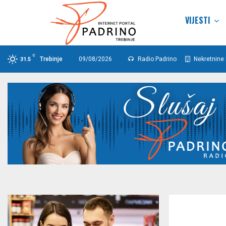
VIJESTI
C
Trebinje
09/08/2026
Radio Padrino
Nekretnine 
31.5