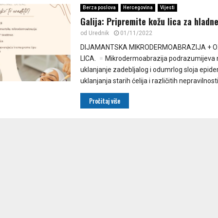
Berza poslova
Hercegovina
Vijesti
Galija: Pripremite kožu lica za hladn
od
Urednik
01/11/2022
DIJAMANTSKA MIKRODERMOABRAZIJA + 
LICA.
Mikrodermoabrazija podrazumijeva 
uklanjanje zadebljalog i odumrlog sloja epide
uklanjanja starih ćelija i različitih nepravilnosti 
Pročitaj više