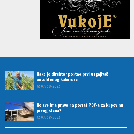
Kako je direktor postao prvi uzgajivač
autohtonog kukuruza
07/08/2026
Ko sve ima pravo na povrat PDV-a za kupovinu
prvog stana?
07/08/2026