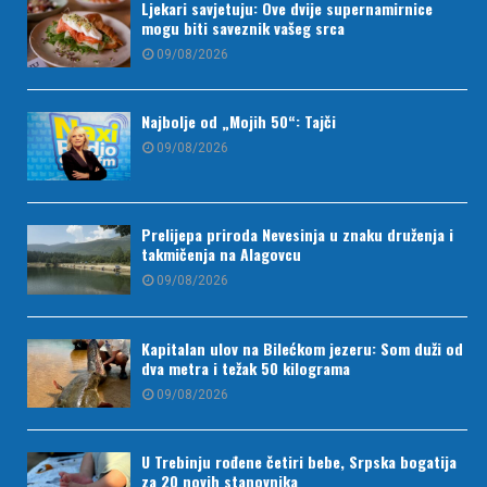
Ljekari savjetuju: Ove dvije supernamirnice
mogu biti saveznik vašeg srca
09/08/2026
Najbolje od „Mojih 50“: Tajči
09/08/2026
Prelijepa priroda Nevesinja u znaku druženja i
takmičenja na Alagovcu
09/08/2026
Kapitalan ulov na Bilećkom jezeru: Som duži od
dva metra i težak 50 kilograma
09/08/2026
U Trebinju rođene četiri bebe, Srpska bogatija
za 20 novih stanovnika