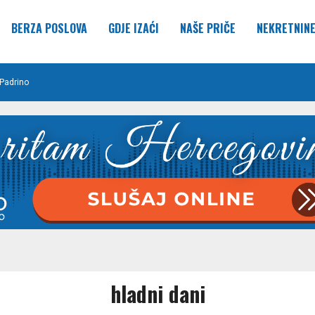
BERZA POSLOVA
GDJE IZAĆI
NAŠE PRIČE
NEKRETNIN
Padrino
hladni dani