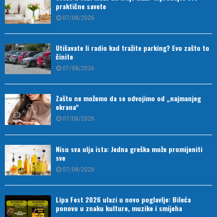
praktične savete
07/08/2026
Utišavate li radio kad tražite parking? Evo zašto to
činite
07/08/2026
Zašto ne možemo da se odvojimo od „najmanjeg
ekrana“
07/08/2026
Nisu sva ulja ista: Jedna greška može promijeniti
sve
07/08/2026
Lipa Fest 2026 ulazi u novo poglavlje: Bileća
ponovo u znaku kulture, muzike i smijeha