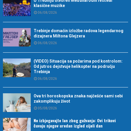
U Trebinju otvoren Međunarodni festival
klasične muzike
06/08/2026
Trebinje domaćin izložbe radova legendarnog
dizajnera Miltona Glejzera
06/08/2026
(VIDEO) Situacija sa požarima pod kontrolom:
Od jutros dejstvuje helikopter na području
Trebinja
06/08/2026
Ova tri horoskopska znaka najčešće sami sebi
zakomplikuju život
05/08/2026
Ne izbjegavajte lan zbog gužvanja: Ovi trikovi
čuvaju njegov uredan izgled cijeli dan