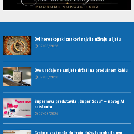
Ovi horoskopski znakovi najviše uživaju u ljetu
07/08/2026
Ove uređaje ne smijete držati na produžnom kablu
07/08/2026
Supernova predstavila „Super Sovu“ – novog AI
asistenta
07/08/2026
Cveće u vazi može da traje duže: Isprobajte ove