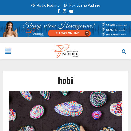
Radio Padrino
Nekretnine Padrino
Facebook
Instagram
Youtube
PRIMARY
MENU
hobi