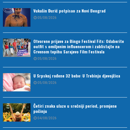
Vukašin Đurić potpisao za Novi Beograd
05/08/2026
Otvorene prijave za Bingo Festival Fits: Odaberite
outfit s omiljenim influencerom i zablistajte na
Crvenom tepihu Sarajevo Film Festivala
05/08/2026
U Srpskoj rođene 32 bebe: U Trebinju djevojčica
05/08/2026
Četiri znaka ulaze u srećniji period, promjene
počinju
04/08/2026