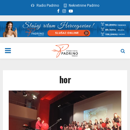
Radio Padrino
Nekretnine Padrino
Facebook
Instagram
Youtube
PRIMARY
MENU
hor