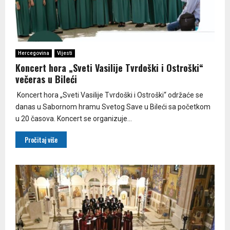
Hercegovina
Vijesti
Koncert hora „Sveti Vasilije Tvrdoški i Ostroški“
večeras u Bileći
Koncert hora „Sveti Vasilije Tvrdoški i Ostroški“ održaće se
danas u Sabornom hramu Svetog Save u Bileći sa početkom
u 20 časova. Koncert se organizuje...
Pročitaj više