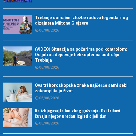
Trebinje domaćin izložbe radova legendarnog
dizajnera Miltona Glejzera
06/08/2026
(VIDEO) Situacija sa požarima pod kontrolom:
Od jutros dejstvuje helikopter na području
Trebinja
06/08/2026
Ova tri horoskopska znaka najčešće sami sebi
zakomplikuju život
05/08/2026
Ne izbjegavajte lan zbog gužvanja: Ovi trikovi
čuvaju njegov uredan izgled cijeli dan
05/08/2026