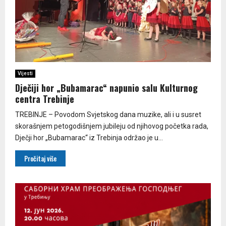
Vijesti
Dječiji hor „Bubamarac“ napunio salu Kulturnog
centra Trebinje
TREBINJE – Povodom Svjetskog dana muzike, ali i u susret
skorašnjem petogodišnjem jubileju od njihovog početka rada,
Dječji hor „Bubamarac“ iz Trebinja održao je u...
Pročitaj više