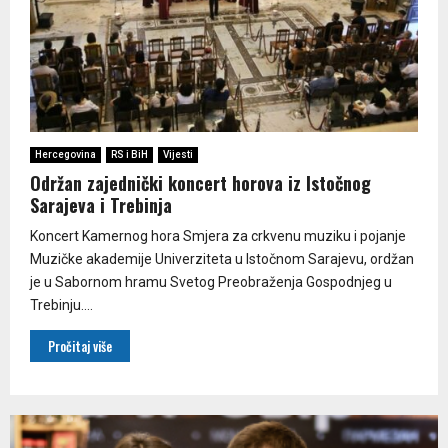
Hercegovina
RS i BiH
Vijesti
Održan zajednički koncert horova iz Istočnog
Sarajeva i Trebinja
Koncert Kamernog hora Smjera za crkvenu muziku i pojanje
Muzičke akademije Univerziteta u Istočnom Sarajevu, ordžan
je u Sabornom hramu Svetog Preobraženja Gospodnjeg u
Trebinju....
Pročitaj više