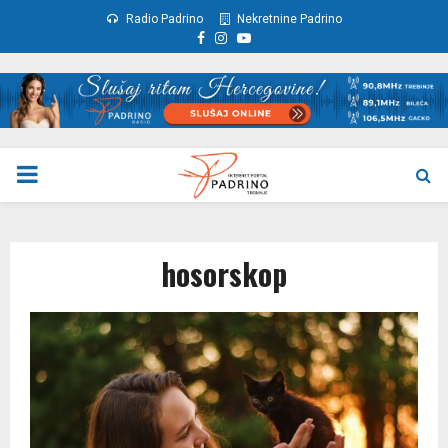
Radio Padrino
Nekretnine Padrino
Facebook
Instagram
Youtube
PRIMARY
MENU
hosorskop