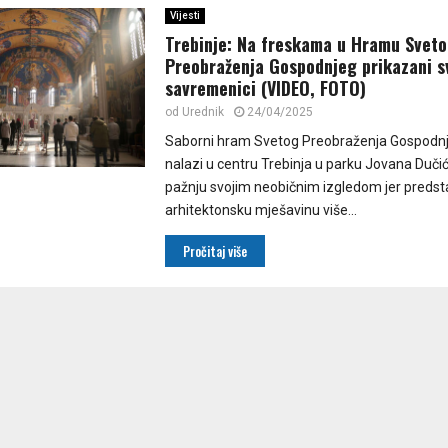
Vijesti
Trebinje: Na freskama u Hramu Svet
Preobraženja Gospodnjeg prikazani sve
savremenici (VIDEO, FOTO)
od
Urednik
24/04/2025
Saborni hram Svetog Preobraženja Gospodnje
nalazi u centru Trebinja u parku Jovana Dučić
pažnju svojim neobičnim izgledom jer predsta
arhitektonsku mješavinu više...
Pročitaj više