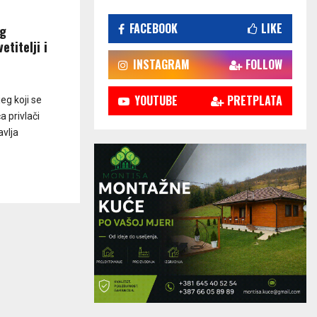
FACEBOOK
LIKE
og
titelji i
INSTAGRAM
FOLLOW
YOUTUBE
PRETPLATA
g koji se
a privlači
vlja