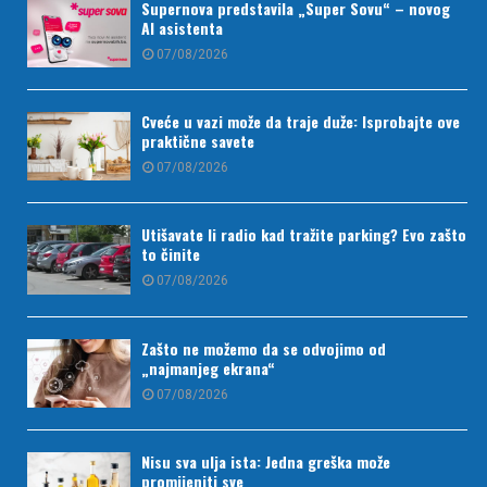
Supernova predstavila „Super Sovu“ – novog
AI asistenta
07/08/2026
Cveće u vazi može da traje duže: Isprobajte ove
praktične savete
07/08/2026
Utišavate li radio kad tražite parking? Evo zašto
to činite
07/08/2026
Zašto ne možemo da se odvojimo od
„najmanjeg ekrana“
07/08/2026
Nisu sva ulja ista: Jedna greška može
promijeniti sve