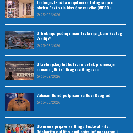
Trebinje: Izložba umjetničke fotografije u
okviru Festivala klasične muzike (VIDEO)
05/08/2026
U Trebinju počinje manifestacija „Dani Svetog
Vasilija“
05/08/2026
U trebinjskoj biblioteci u petak promocija
romana „Ilirik“ Dragana Glogovca
05/08/2026
Vukašin Đurić potpisao za Novi Beograd
05/08/2026
Otvorene prijave za Bingo Festival Fits:
Odaberite outfit s omiljenim influencerom i