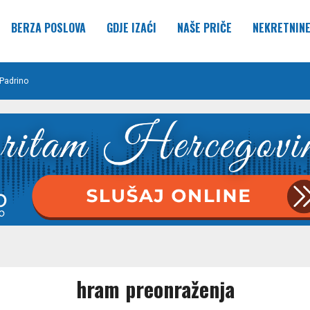
BERZA POSLOVA
GDJE IZAĆI
NAŠE PRIČE
NEKRETNIN
Padrino
hram preonraženja