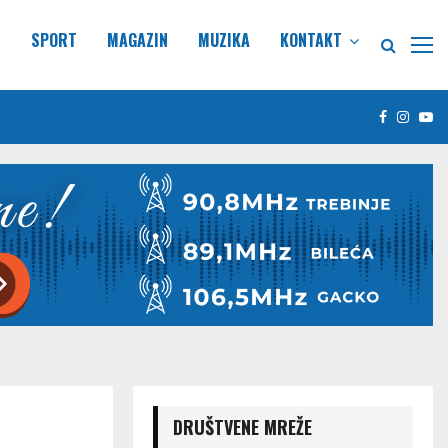
E
SPORT
MAGAZIN
MUZIKA
KONTAKT
Facebook
Insta
Yo
DRUŠTVENE MREŽE