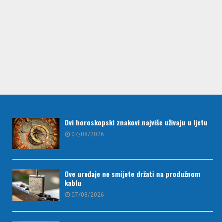
Ovi horoskopski znakovi najviše uživaju u ljetu
07/08/2026
Ove uređaje ne smijete držati na produžnom
kablu
07/08/2026