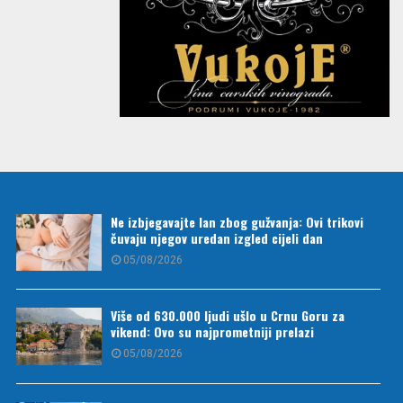
Ne izbjegavajte lan zbog gužvanja: Ovi trikovi
čuvaju njegov uredan izgled cijeli dan
05/08/2026
Više od 630.000 ljudi ušlo u Crnu Goru za
vikend: Ovo su najprometniji prelazi
05/08/2026