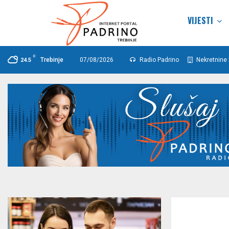
VIJESTI
C
Trebinje
07/08/2026
Radio Padrino
Nekretnine 
24.5