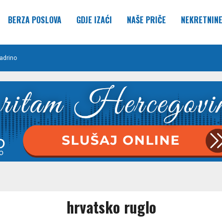
BERZA POSLOVA
GDJE IZAĆI
NAŠE PRIČE
NEKRETNIN
adrino
hrvatsko ruglo