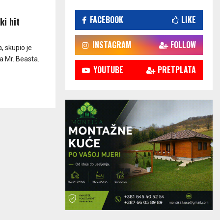
FACEBOOK
LIKE
ki hit
INSTAGRAM
FOLLOW
, skupio je
a Mr. Beasta.
YOUTUBE
PRETPLATA