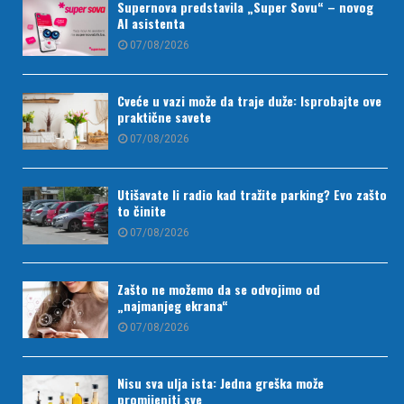
Supernova predstavila „Super Sovu“ – novog
AI asistenta
07/08/2026
Cveće u vazi može da traje duže: Isprobajte ove
praktične savete
07/08/2026
Utišavate li radio kad tražite parking? Evo zašto
to činite
07/08/2026
Zašto ne možemo da se odvojimo od
„najmanjeg ekrana“
07/08/2026
Nisu sva ulja ista: Jedna greška može
promijeniti sve