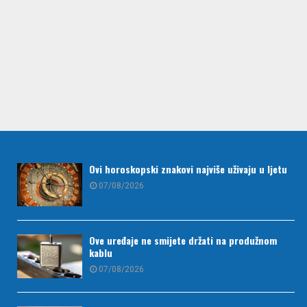
Ovi horoskopski znakovi najviše uživaju u ljetu
07/08/2026
Ove uređaje ne smijete držati na produžnom
kablu
07/08/2026