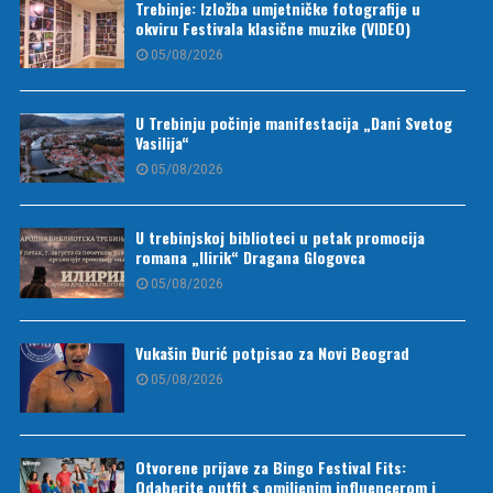
Trebinje: Izložba umjetničke fotografije u
okviru Festivala klasične muzike (VIDEO)
05/08/2026
U Trebinju počinje manifestacija „Dani Svetog
Vasilija“
05/08/2026
U trebinjskoj biblioteci u petak promocija
romana „Ilirik“ Dragana Glogovca
05/08/2026
Vukašin Đurić potpisao za Novi Beograd
05/08/2026
Otvorene prijave za Bingo Festival Fits:
Odaberite outfit s omiljenim influencerom i