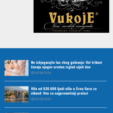
Ne izbjegavajte lan zbog gužvanja: Ovi trikovi
čuvaju njegov uredan izgled cijeli dan
05/08/2026
Više od 630.000 ljudi ušlo u Crnu Goru za
vikend: Ovo su najprometniji prelazi
05/08/2026