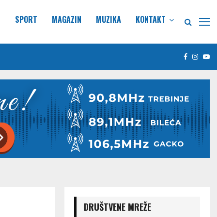
E
SPORT
MAGAZIN
MUZIKA
KONTAKT
Facebook
Insta
Yo
DRUŠTVENE MREŽE