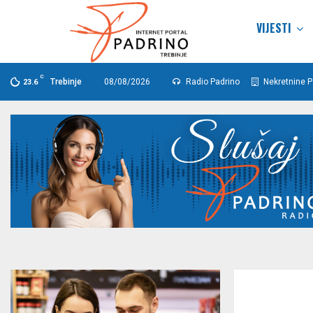
VIJESTI
C
Trebinje
08/08/2026
Radio Padrino
Nekretnine P
23.6