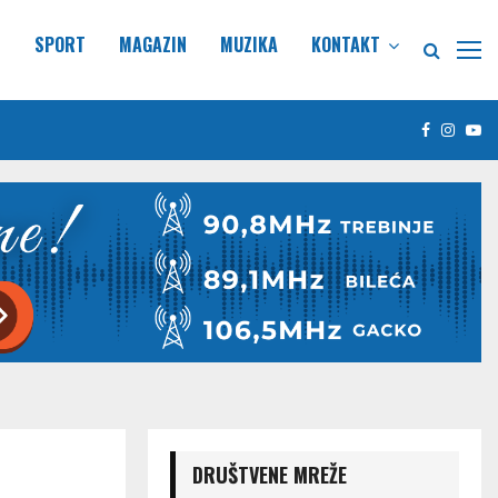
E
SPORT
MAGAZIN
MUZIKA
KONTAKT
Facebook
Insta
Yo
DRUŠTVENE MREŽE