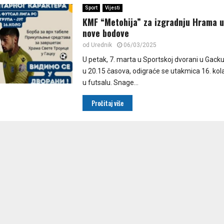
Sport
Vijesti
KMF “Metohija” za izgradnju Hrama u
nove bodove
od
Urednik
06/03/2025
U petak, 7. marta u Sportskoj dvorani u Gack
u 20.15 časova, odigraće se utakmica 16. kol
u futsalu. Snage...
Pročitaj više