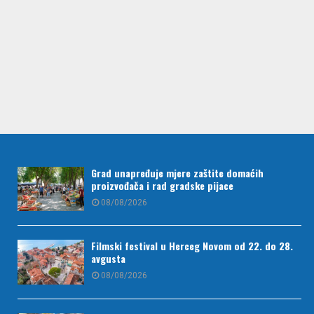
Grad unapređuje mjere zaštite domaćih
proizvođača i rad gradske pijace
08/08/2026
Filmski festival u Herceg Novom od 22. do 28.
avgusta
08/08/2026