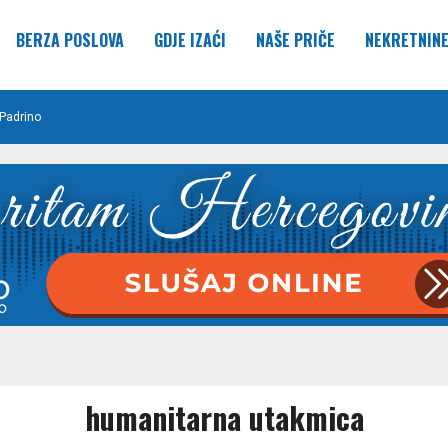
BERZA POSLOVA
GDJE IZAĆI
NAŠE PRIČE
NEKRETNIN
Padrino
humanitarna utakmica