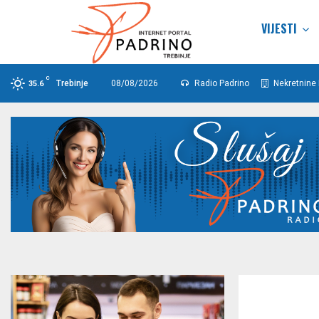
VIJESTI
C
Trebinje
08/08/2026
Radio Padrino
Nekretnine 
35.6