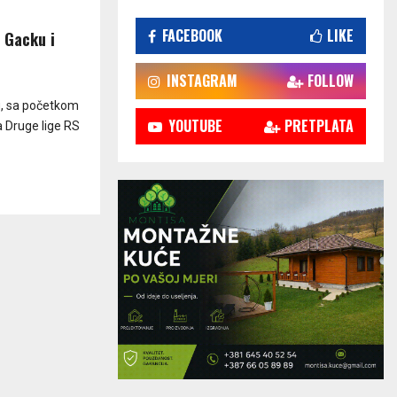
FACEBOOK
LIKE
 Gacku i
INSTAGRAM
FOLLOW
u, sa početkom
YOUTUBE
PRETPLATA
a Druge lige RS