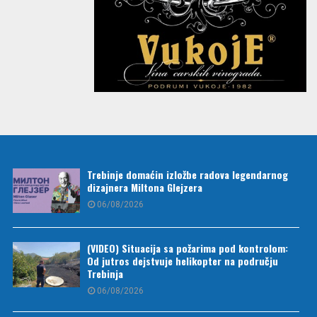
Trebinje domaćin izložbe radova legendarnog
dizajnera Miltona Glejzera
06/08/2026
(VIDEO) Situacija sa požarima pod kontrolom:
Od jutros dejstvuje helikopter na području
Trebinja
06/08/2026