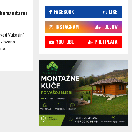
FACEBOOK
LIKE
 humanitarni
INSTAGRAM
FOLLOW
veti Vukašin“
YOUTUBE
PRETPLATA
ci Jovana
ne...