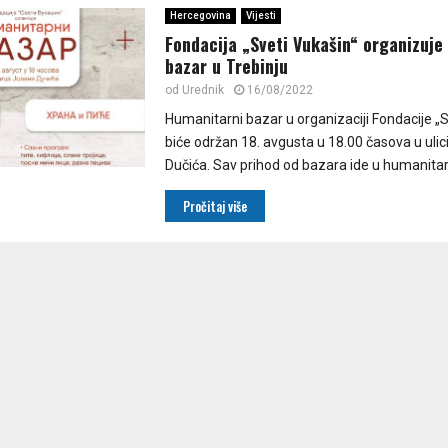
Hercegovina
Vijesti
Fondacija „Sveti Vukašin“ organizuje
bazar u Trebinju
od
Urednik
16/08/2022
Humanitarni bazar u organizaciji Fondacije „S
biće održan 18. avgusta u 18.00 časova u uli
Dučića. Sav prihod od bazara ide u humanitar
Pročitaj više