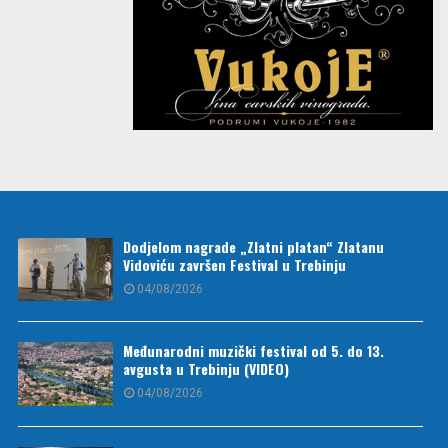
Dodjelom nagrade „Zlatni platan“ Zlatanu
Vidoviću završen Festival u Trebinju
04/08/2026
Međunarodni muzički festival od 5. do 13.
avgusta u Trebinju (VIDEO)
04/08/2026