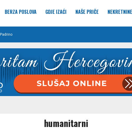
BERZA POSLOVA
GDJE IZAĆI
NAŠE PRIČE
NEKRETNIN
Padrino
humanitarni