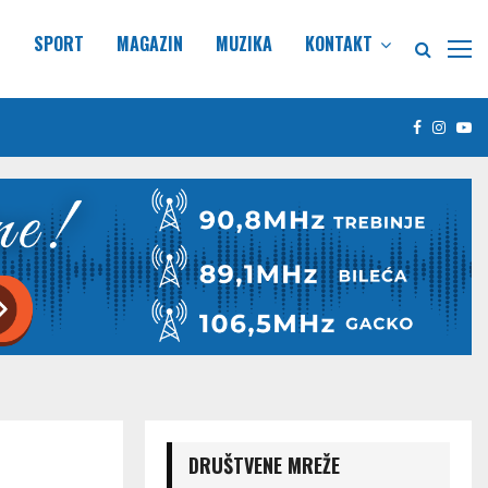
E
SPORT
MAGAZIN
MUZIKA
KONTAKT
Facebook
Insta
Yo
DRUŠTVENE MREŽE