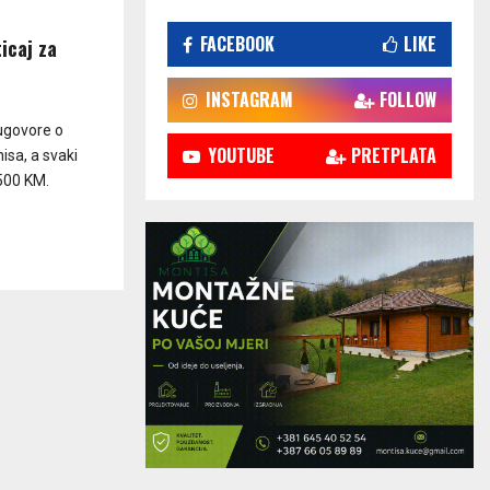
FACEBOOK
LIKE
icaj za
INSTAGRAM
FOLLOW
ugovore o
YOUTUBE
PRETPLATA
isa, a svaki
.500 KM.