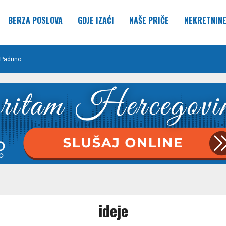
BERZA POSLOVA
GDJE IZAĆI
NAŠE PRIČE
NEKRETNIN
Padrino
ideje