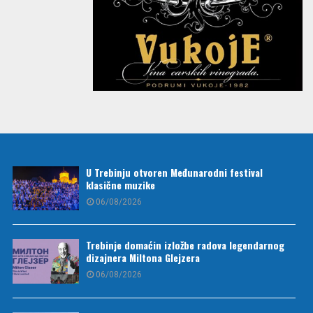
U Trebinju otvoren Međunarodni festival
klasične muzike
06/08/2026
Trebinje domaćin izložbe radova legendarnog
dizajnera Miltona Glejzera
06/08/2026