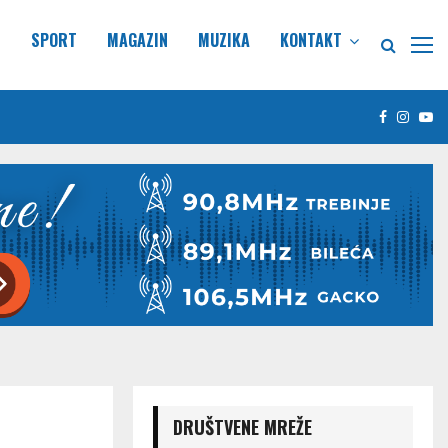
E
SPORT
MAGAZIN
MUZIKA
KONTAKT
Facebook
Insta
Yo
DRUŠTVENE MREŽE