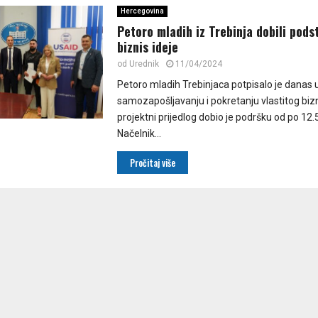
Hercegovina
Petoro mladih iz Trebinja dobili podst
biznis ideje
od
Urednik
11/04/2024
Petoro mladih Trebinjaca potpisalo je danas 
samozapošljavanju i pokretanju vlastitog bizn
projektni prijedlog dobio je podršku od po 12
Načelnik...
Pročitaj više