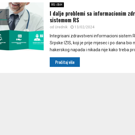
RS i BiH
I dalje problemi sa informacionim zd
sistemom RS
od
Urednik
13/02/2024
Integrisani zdravstveni informacioni sistem 
Srpske IZIS, koji je prije mjesec i po dana bio
hakerskog napada i nikada nije kako treba pror
Pročitaj više