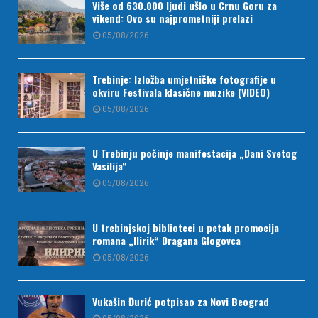
Više od 630.000 ljudi ušlo u Crnu Goru za
vikend: Ovo su najprometniji prelazi
05/08/2026
Trebinje: Izložba umjetničke fotografije u
okviru Festivala klasične muzike (VIDEO)
05/08/2026
U Trebinju počinje manifestacija „Dani Svetog
Vasilija“
05/08/2026
U trebinjskoj biblioteci u petak promocija
romana „Ilirik“ Dragana Glogovca
05/08/2026
Vukašin Đurić potpisao za Novi Beograd