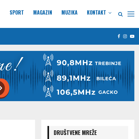
E
SPORT
MAGAZIN
MUZIKA
KONTAKT
Facebook
Insta
Yo
DRUŠTVENE MREŽE