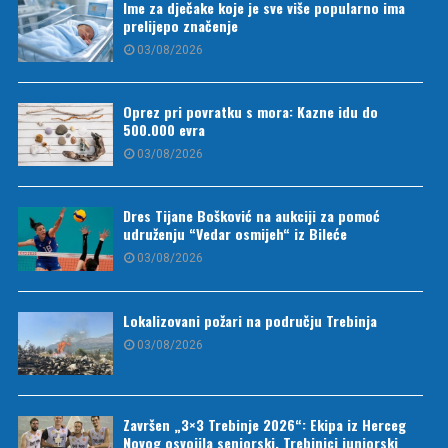
Ime za dječake koje je sve više popularno ima
prelijepo značenje
03/08/2026
Oprez pri povratku s mora: Kazne idu do
500.000 evra
03/08/2026
Dres Tijane Bošković na aukciji za pomoć
udruženju “Vedar osmijeh“ iz Bileće
03/08/2026
Lokalizovani požari na području Trebinja
03/08/2026
Završen „3×3 Trebinje 2026“: Ekipa iz Herceg
Novog osvojila seniorski, Trebinjci juniorski