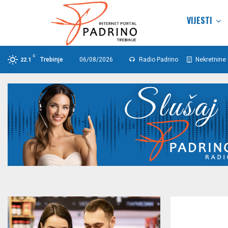
VIJESTI
C
Trebinje
06/08/2026
Radio Padrino
Nekretnine 
22.1