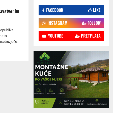
FACEBOOK
LIKE
ravstvenim
INSTAGRAM
FOLLOW
Republike
YOUTUBE
PRETPLATA
 meta
adio, juče...