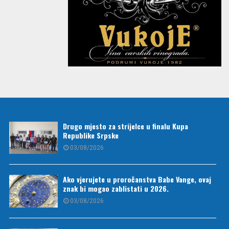
Drugo mjesto za strijelce u finalu Kupa
Republike Srpske
03/08/2026
Ako vjerujete u proročanstva Babe Vange, ovaj
znak bi mogao zablistati u 2026.
03/08/2026