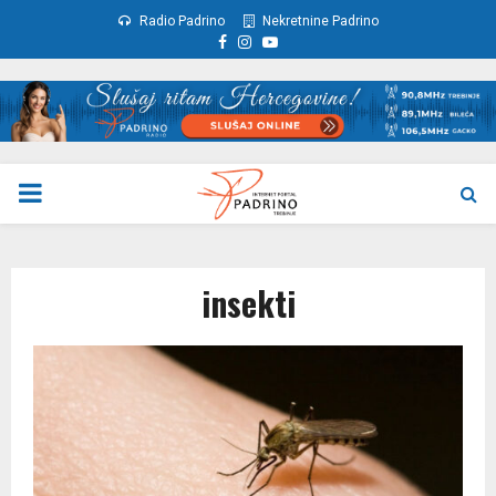
Radio Padrino
Nekretnine Padrino
Facebook
Instagram
Youtube
PRIMARY
MENU
insekti